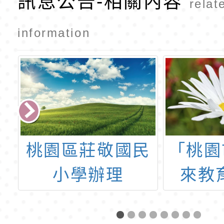
訊息公告-相關內容
relat
information
學
桃園區莊敬國民
「桃園
簡
小學辦理
來教
「2026Best
壇
分
Education－