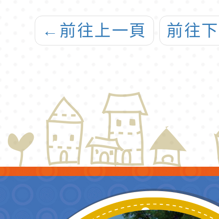
理
KDP全國學校經
←
前往上一頁
前往
」
營與教學創新
合
KDP國際認證獎
理
實施計畫」
合
作