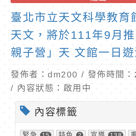
訓練課程」，歡迎已
民小學115學年度「
東門國小115學年度第
育專業人員資格者報
理人員」甄選
梯特教代課教師甄選
臺北市立天文科學教育
公告(尚有缺額)
天文，將於111年9月
親子營」天 文館一日遊
發佈者：dm200 / 發佈時間：20
/ 內容狀態：啟用中
內容標籤
緊急
特色
宣導
15
2
138