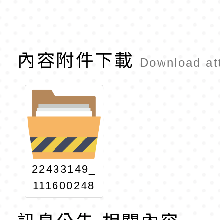
內容附件下載
Download at
22433149_
111600248
32_1_ATTA
CH1