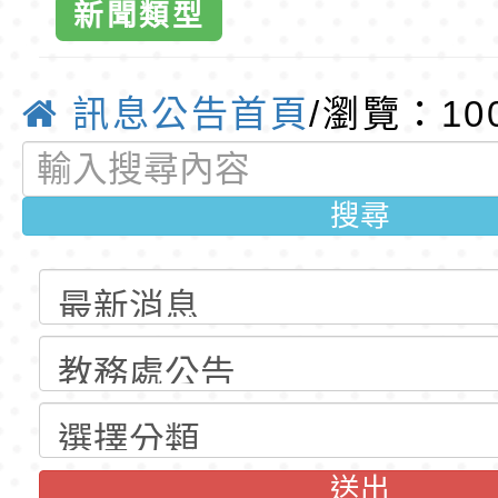
育專業人員資格者報
理人員」甄選
梯特教代課教師甄選
東門國小115學年度第
新聞類型
公告(尚有缺額)
梯特教代課教師甄選
東門國小115學年度第
動-桃園市東
公告(尚有缺額)
梯特教代理教師甄選
特殊教育學生及幼兒
訊息公告首頁
/瀏覽：10
球資訊網-優
公告(尚有缺額)
明手冊(修訂版)與學
轉知臺中市政府政風
搜尋
說明影片
光城市手牽手，綠能
本府115年70歲以上
走」動畫影片
員健康講座「吃得安
清華光罩教學專業論
心」，請退休同仁踴
動時代中的好老師：
轉環境部「淨零綠領
教師韌性
程」
轉農業部桃園區農業
「115年食農教育專
錄取公告-桃園市桃園
送出