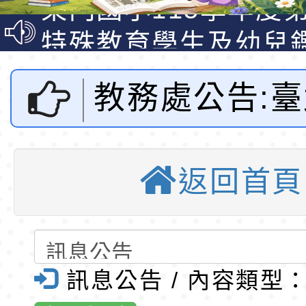
梯特教代課教師甄選
東門國小115學年度第
公告(尚有缺額)
梯特教代理教師甄選
特殊教育學生及幼兒
公告(尚有缺額)
明手冊(修訂版)與學
轉知臺中市政府政風
教務處公告:
說明影片
光城市手牽手，綠能
本府115年70歲以上
走」動畫影片
員健康講座「吃得安
清華光罩教學專業論
天文科學教育
心」，請退休同仁踴
動時代中的好老師：
轉環境部「淨零綠領
返回首頁
廣天文，將於1
教師韌性
程」
轉農業部桃園區農業
「115年食農教育專
錄取公告-桃園市桃園
月推出「天
訓練課程」，歡迎已
民小學115學年度「
東門國小115學年度第
訊息公告 / 內容類型
營」天 文館