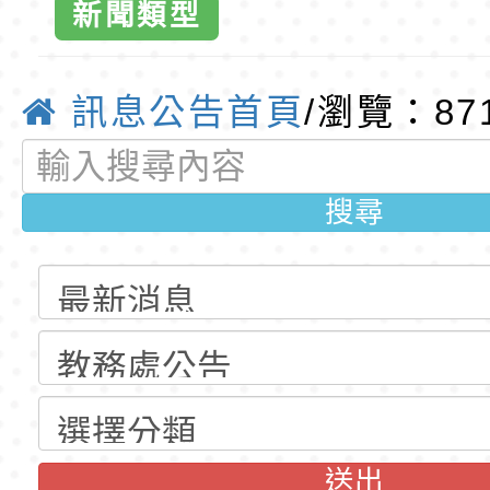
新聞類型
公告(尚有缺額)
明手冊(修訂版)與學
轉知臺中市政府政風
課程」實體研
說明影片
光城市手牽手，綠能
本府115年70歲以上
訊息公告首頁
/瀏覽：87
報名資訊，請
走」動畫影片
員健康講座「吃得安
清華光罩教學專業論
心」，請退休同仁踴
動時代中的好老師：
轉環境部「淨零綠領
搜尋
名-桃園市東
教師韌性
程」
轉農業部桃園區農業
球資訊網-優
「115年食農教育專
錄取公告-桃園市桃園
訓練課程」，歡迎已
民小學115學年度「
東門國小115學年度第
育專業人員資格者報
理人員」甄選
梯特教代課教師甄選
錄取公告-桃園市桃園
公告(尚有缺額)
民小學115學年度「
東門國小115學年度第
送出