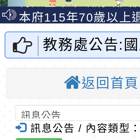
說明影片
光城市手牽手，綠能
本府115年70歲以上
走」動畫影片
員健康講座「吃得安
清華光罩教學專業論
教務處公告:
心」，請退休同仁踴
動時代中的好老師：
轉環境部「淨零綠領
教師韌性
程」
轉農業部桃園區農業
教育大學辦理1
「115年食農教育專
錄取公告-桃園市桃園
返回首頁
月至6月「原
訓練課程」，歡迎已
民小學115學年度「
東門國小115學年度第
育專業人員資格者報
理人員」甄選
梯特教代課教師甄選
錄取公告-桃園市桃園
育師資修習原
公告(尚有缺額)
民小學115學年度「
東門國小115學年度第
訊息公告 / 內容類型
文化及多元文
班教師助理員」甄選
梯特教代理教師甄選
特殊教育學生及幼兒