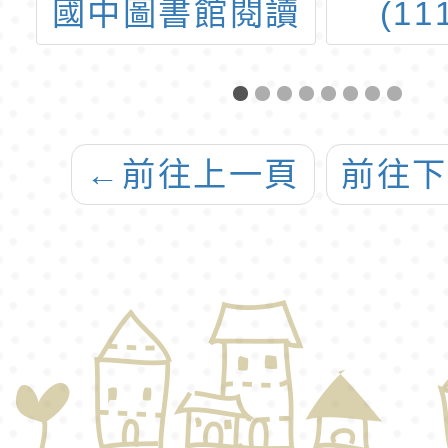
讀
(111.6.13)
教署
訓
校有
落實
查-素
←
前往上一頁
前往
公開
堂好