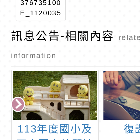
376735100
E_1120035
654_ATTA
訊息公告-相關內容
CH1
relat
information
及
復課公告
110