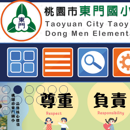
國立臺中教育大學辦理112年5月至
教育師資修習原住民族文化及多元
實體研習場次報名資訊，請踴躍報名
小全球資訊網
特殊教育學生及幼兒
明手冊(修訂版)與學
轉知臺中市政府政風