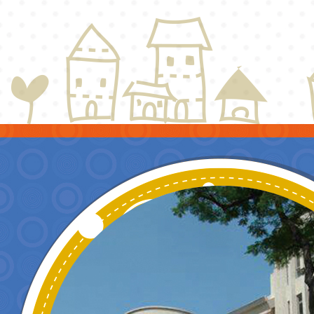
驗 」
與教
派