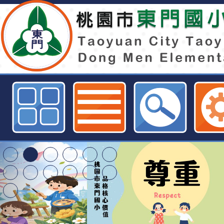
桃園市112年度科學教育區域重點
應用科技(二)教師增能研習-桃園
訊網
東門國小115學年度第
梯特教代課教師甄選
東門國小115學年度第