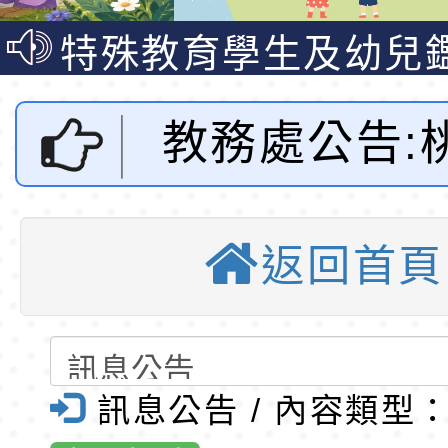
公告(尚有缺額)
梯特教代理教師甄選
特殊教育學生及幼兒
公告(尚有缺額)
明手冊(修訂版)與學
轉知臺中市政府政風
教務處公告:
說明影片
光城市手牽手，綠能
本府115年70歲以上
走」動畫影片
員健康講座「吃得安
清華光罩教學專業論
112年度科
心」，請退休同仁踴
動時代中的好老師：
轉環境部「淨零綠領
返回首頁
域重點學校計
教師韌性
程」
轉農業部桃園區農業
「115年食農教育專
錄取公告-桃園市桃園
與應用科技(二
訓練課程」，歡迎已
民小學115學年度「
東門國小115學年度第
訊息公告 / 內容類型
能研習-桃園
育專業人員資格者報
理人員」甄選
梯特教代課教師甄選
東門國小115學年度第