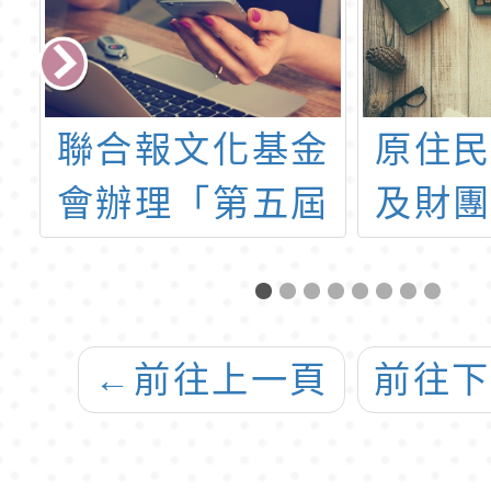
金
原住民族委員會
「20
屆
及財團法人原住
學教育
民族語言研究發
向太
展基金會委託本
的創
校辦理 「112年
舉辦
←
前往上一頁
前往
度第2次原住民族
演講
語言能力認證測
習，