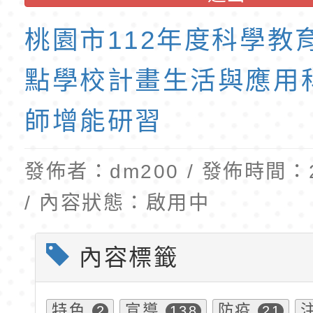
育專業人員資格者報
理人員」甄選
梯特教代課教師甄選
桃園市112年度科學教
公告(尚有缺額)
點學校計畫生活與應用科
師增能研習
發佈者：dm200 / 發佈時間：20
/ 內容狀態：啟用中
內容標籤
特色
宣導
防疫
2
138
21