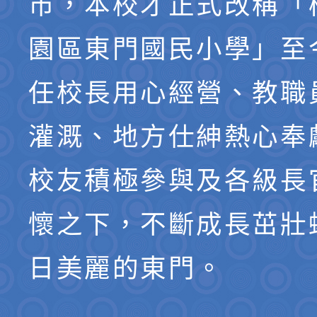
市，本校才正式改稱「
園區東門國民小學」至
任校長用心經營、教職
灌溉、地方仕紳熱心奉
校友積極參與及各級長
懷之下，不斷成長茁壯
日美麗的東門。