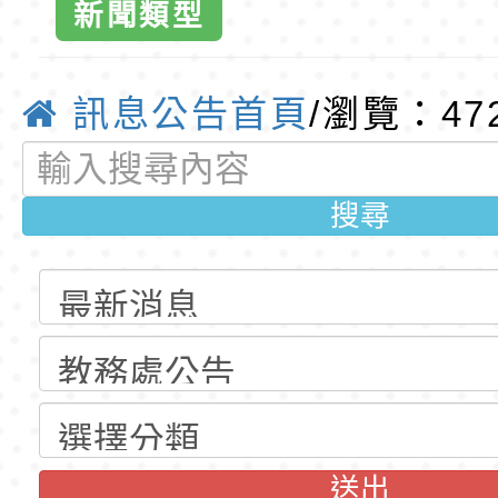
新聞類型
公告(尚有缺額)
梯特教代課教師甄選
東門國小115學年度第
小全球資訊網
公告(尚有缺額)
梯特教代理教師甄選
特殊教育學生及幼兒
訊息公告首頁
/瀏覽：47
育
公告(尚有缺額)
明手冊(修訂版)與學
轉知臺中市政府政風
說明影片
光城市手牽手，綠能
本府115年70歲以上
搜尋
走」動畫影片
員健康講座「吃得安
清華光罩教學專業論
心」，請退休同仁踴
動時代中的好老師：
轉環境部「淨零綠領
教師韌性
程」
轉農業部桃園區農業
「115年食農教育專
錄取公告-桃園市桃園
訓練課程」，歡迎已
民小學115學年度「
東門國小115學年度第
送出