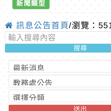
新聞類型
公告(尚有缺額)
明手冊(修訂版)與學
轉知臺中市政府政風
暨推廣計畫」
說明影片
光城市手牽手，綠能
本府115年70歲以上
訊息公告首頁
/瀏覽：55
作評量專題講
走」動畫影片
員健康講座「吃得安
清華光罩教學專業論
心」，請退休同仁踴
動時代中的好老師：
轉環境部「淨零綠領
搜尋
市東門國小全
教師韌性
程」
轉農業部桃園區農業
網-優質
「115年食農教育專
錄取公告-桃園市桃園
訓練課程」，歡迎已
民小學115學年度「
東門國小115學年度第
育專業人員資格者報
理人員」甄選
梯特教代課教師甄選
錄取公告-桃園市桃園
公告(尚有缺額)
民小學115學年度「
東門國小115學年度第
送出