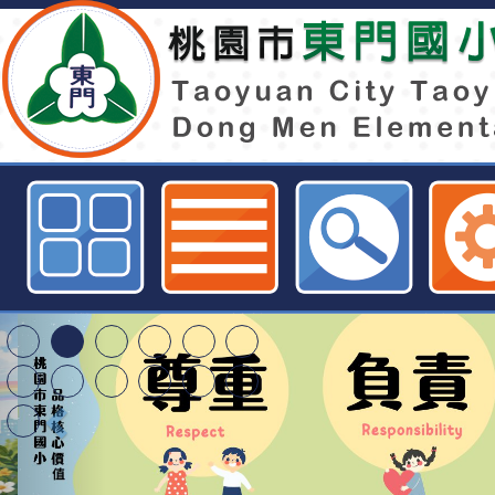
國立臺灣師範大學心理與教育測驗
理112年度「素養導向課室評量資
畫」探究實作評量專題講座-桃園市
訊網
特殊教育學生及幼兒
明手冊(修訂版)與學
轉知臺中市政府政風