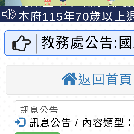
說明影片
光城市手牽手，綠能
本府115年70歲以上
走」動畫影片
員健康講座「吃得安
清華光罩教學專業論
教務處公告:
心」，請退休同仁踴
動時代中的好老師：
轉環境部「淨零綠領
教師韌性
程」
轉農業部桃園區農業
師範大學心理
「115年食農教育專
錄取公告-桃園市桃園
返回首頁
測驗研究發展
訓練課程」，歡迎已
民小學115學年度「
東門國小115學年度第
育專業人員資格者報
理人員」甄選
梯特教代課教師甄選
錄取公告-桃園市桃園
理112年度
公告(尚有缺額)
民小學115學年度「
東門國小115學年度第
訊息公告 / 內容類型
向課室評量資
班教師助理員」甄選
梯特教代理教師甄選
特殊教育學生及幼兒