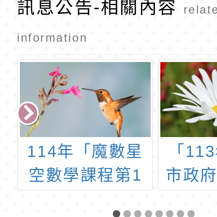
訊息公告-相關內容
講座實施計
relat
畫
information
星
「113年度桃園
112
1
市政府客家事務
現職教
局鼓勵團體報考
證