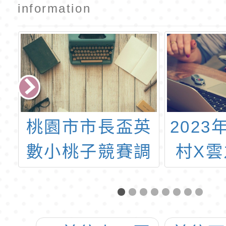
information
桃園市市長盃英
202
外
數小桃子競賽調
村X
記
整至110年3月7
環遊
事
日星期日下午
結
2:00(暫定)