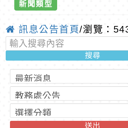
新聞類型
招錄取公告
光城市手牽手，綠能
本府115年70歲以上
育
走」動畫影片
員健康講座「吃得安
清華光罩教學專業論
訊息公告首頁
/瀏覽：54
心」，請退休同仁踴
動時代中的好老師：
轉環境部「淨零綠領
教師韌性
程」
轉農業部桃園區農業
搜尋
「115年食農教育專
錄取公告-桃園市桃園
訓練課程」，歡迎已
民小學115學年度「
東門國小115學年度第
育專業人員資格者報
理人員」甄選
梯特教代課教師甄選
錄取公告-桃園市桃園
公告(尚有缺額)
民小學115學年度「
東門國小115學年度第
送出
班教師助理員」甄選
梯特教代理教師甄選
東門國小附設幼兒園1