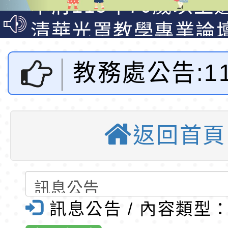
走」動畫影片
員健康講座「吃得安
清華光罩教學專業論
心」，請退休同仁踴
動時代中的好老師：
轉環境部「淨零綠領
教務處公告:1
教師韌性
程」
轉農業部桃園區農業
「115年食農教育專
錄取公告-桃園市桃園
國中小圖書館
訓練課程」，歡迎已
民小學115學年度「
東門國小115學年度第
返回首頁
動教師教育訓
育專業人員資格者報
理人員」甄選
梯特教代課教師甄選
錄取公告-桃園市桃園
公告(尚有缺額)
民小學115學年度「
東門國小115學年度第
階研習-桃園
班教師助理員」甄選
梯特教代理教師甄選
東門國小附設幼兒園1
訊息公告 / 內容類型
小全球資訊網
公告(尚有缺額)
第1學期第2梯代理教
轉知臺中市政府政風