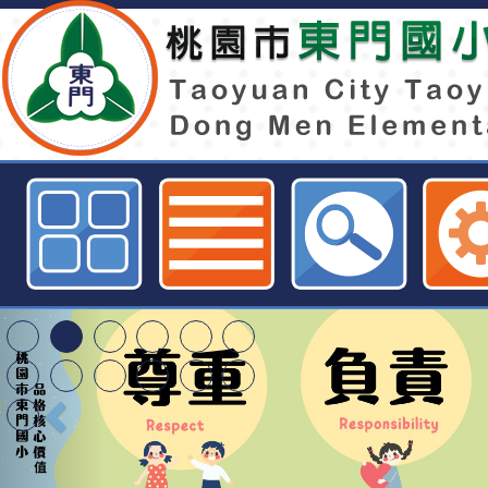
113年度國中小圖書館閱讀推動教
階研習-桃園市東門國小全球資訊網
轉知臺中市政府政風
光城市手牽手，綠能
本府115年70歲以上