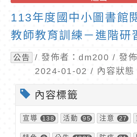
公告(尚有缺額)
第1學期第2梯代理教
113年度國中小圖書館
招錄取公告
教師教育訓練－進階研
/ 發佈者：dm200 / 
公告
2024-01-02 / 內容
內容標籤
宣導
活動
注意
138
95
27