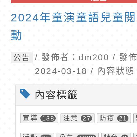
「115年食農教育專
錄取公告-桃園市桃園
訓練課程」，歡迎已
民小學115學年度「
2024年童演童語兒童
育專業人員資格者報
理人員」甄選
動
/ 發佈者：dm200 / 
公告
2024-03-18 / 內容
內容標籤
宣導
注意
防疫
138
27
21