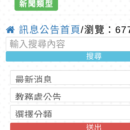
訓練課程」，歡迎已
民小學115學年度「
桃園市116學年度國
新聞類型
育專業人員資格者報
理人員」甄選
資賦優異學生入學前
東門國小115學年度第
梯特教代課教師甄選
東門國小115學年度第
訊息公告首頁
/瀏覽：67
公告(尚有缺額)
梯特教代理教師甄選
特殊教育學生及幼兒
搜尋
公告(尚有缺額)
明手冊(修訂版)與學
轉知臺中市政府政風
說明影片
光城市手牽手，綠能
本府115年70歲以上
走」動畫影片
員健康講座「吃得安
清華光罩教學專業論
心」，請退休同仁踴
動時代中的好老師：
轉環境部「淨零綠領
教師韌性
程」
轉農業部桃園區農業
送出