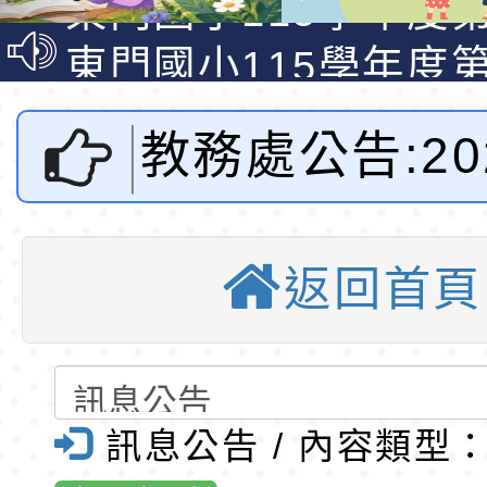
資賦優異學生入學前
東門國小115學年度第
梯特教代課教師甄選
東門國小115學年度第
公告(尚有缺額)
梯特教代理教師甄選
特殊教育學生及幼兒
教務處公告:20
公告(尚有缺額)
明手冊(修訂版)與學
轉知臺中市政府政風
說明影片
光城市手牽手，綠能
本府115年70歲以上
演童語兒童閱
走」動畫影片
員健康講座「吃得安
清華光罩教學專業論
返回首頁
活動-桃園市
心」，請退休同仁踴
動時代中的好老師：
轉環境部「淨零綠領
教師韌性
程」
轉農業部桃園區農業
全球資訊網-
「115年食農教育專
錄取公告-桃園市桃園
訊息公告 / 內容類型