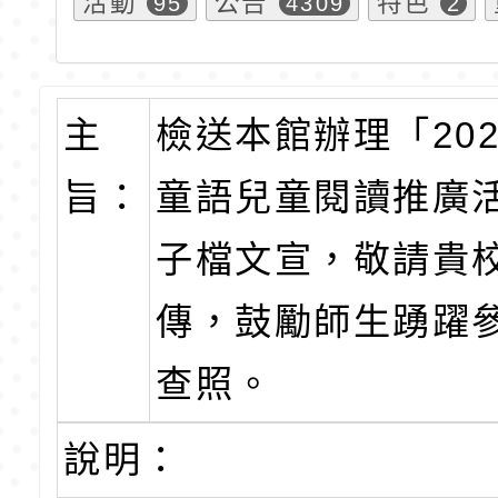
活動
公告
特色
95
4309
2
主
檢送本館辦理「20
旨：
童語兒童閱讀推廣
子檔文宣，敬請貴
傳，鼓勵師生踴躍
查照。
說明：