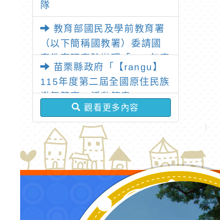
隊
教育部國民及學前教育署
（以下簡稱國教署）委請國
家教育研究院辦理「115年度
苗栗縣政府「【rangu】
教學基地學校各領域教師暑
115年度第二屆全國原住民族
假共同備課研習」
樂舞競賽」活動簡章
觀看更多內容