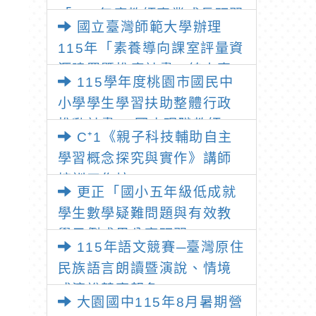
「115年度教師專業成長研習
國立臺灣師範大學辦理
—「夢的N次方」實踐家論壇
115年「素養導向課室評量資
（中區臺中場）」
源建置暨推廣計畫」線上專
115學年度桃園市國民中
題講座之報名資訊
小學學生學習扶助整體行政
推動計畫 —國小現職教師8
C⁺1《親子科技輔助自主
小時認證研習
學習概念探究與實作》講師
培訓工作坊
更正「國小五年級低成就
學生數學疑難問題與有效教
學示例成果分享研習」
115年語文競賽─臺灣原住
民族語言朗讀暨演說、情境
式演說競賽報名
大園國中115年8月暑期營