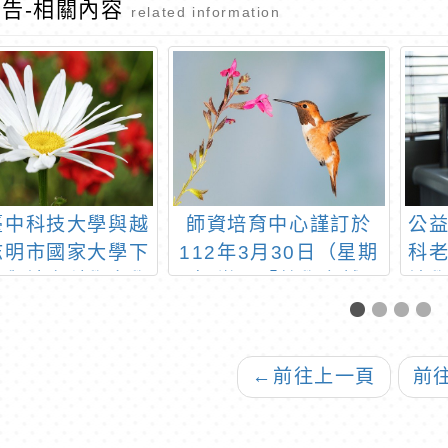
告-相關內容
related information
臺中科技大學與越
師資培育中心謹訂於
公
志明市國家大學下
112年3月30日（星期
科
文與社會科學大學
四）辦理「教學卓越：
請
辦理「越南語能力
國際教育 vs 校本課
習
測驗」報名資訊一
程」線上論壇，敬請踴
案
躍出席
←
前往上一頁
前