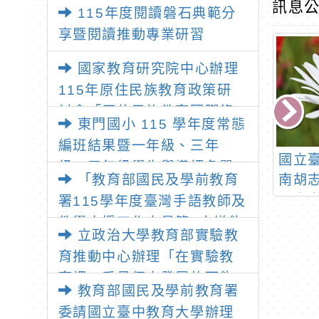
師：教師素養與教師韌性
訊息公
115年度閱讀磐石典範分
享暨閱讀推動專業研習
國家教育研究院中心辦理
115年原住民族教育政策研
討會「原住民族教育國際趨
東門國小 115 學年度常態
勢與發展」
編班結果暨一年級、三年
育事務基金會辦
111學年度十二年國教
國立
級、五年級學生與導師名單
獎助學金
「教育部國民及學前教育
課綱國民中小學標準本
南胡
位評量計畫「素養導向
屬人
署115學年度臺灣手語教師及
標準本位評量應用研
合作
教學支援工作人員第1次增能
立政治大學教育部實驗教
習」
檢定
暨回訓研習實施計畫」1份
育推動中心辦理「在實驗教
育裡，看見個人發展的可能
教育部國民及學前教育署
性」推廣講座
委請國立臺中教育大學辦理