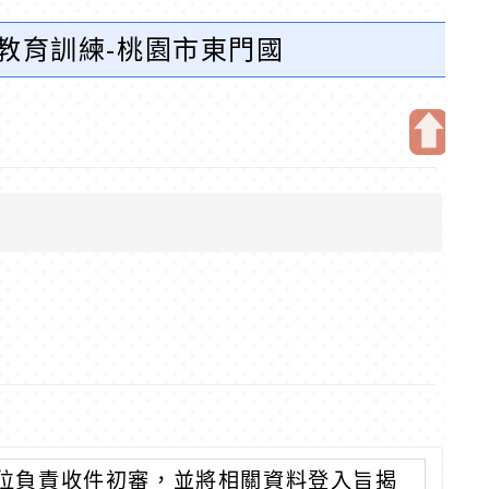
教育訓練-桃園市東門國
開
啟
上
方
區
塊
位負責收件初審，並將相關資料登入旨揭