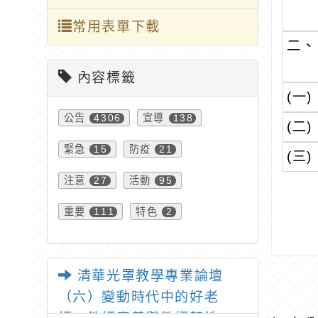
常用表單下載
二、
內容標籤
(一)
公告
宣導
4306
138
(二)
緊急
防疫
15
21
(三)
注意
活動
27
95
重要
特色
111
2
清華光罩教學專業論壇
（六）變動時代中的好老