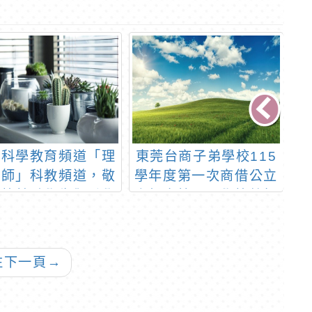
益科學教育頻道「理
東莞台商子弟學校115
2
老師」科教頻道，敬
學年度第一次商借公立
世
學校鼓勵學生觀看學
高級中等以下學校教師
險
，增進科學素養和探
簡章1份
究與實作能力
往下一頁
→