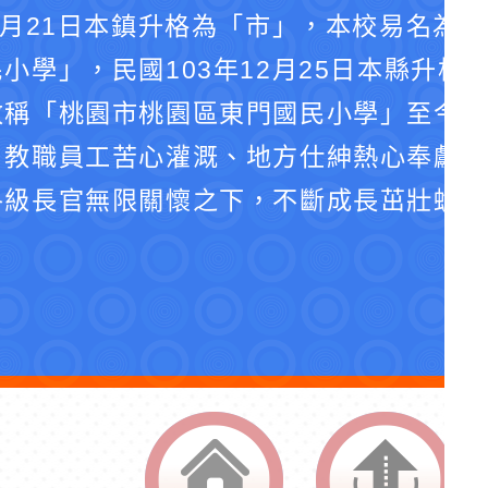
4月21日本鎮升格為「市」，本校易名為
小學」，民國103年12月25日本縣升格
改稱「桃園市桃園區東門國民小學」至今。
、教職員工苦心灌溉、地方仕紳熱心奉獻、
各級長官無限關懷之下，不斷成長茁壯蛻化