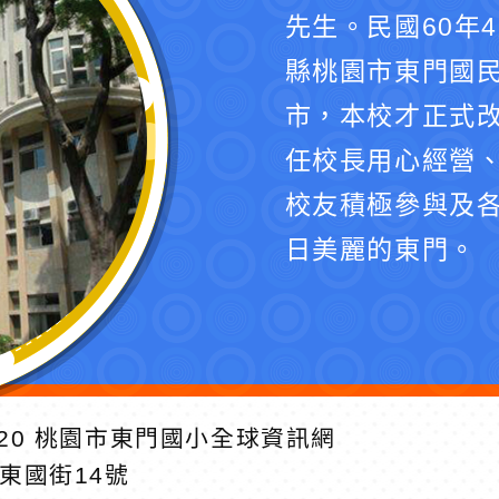
先生。民國60年
縣桃園市東門國民
市，本校才正式
任校長用心經營
校友積極參與及
日美麗的東門。
20
桃園市東門國小全球資訊網
區東國街14號