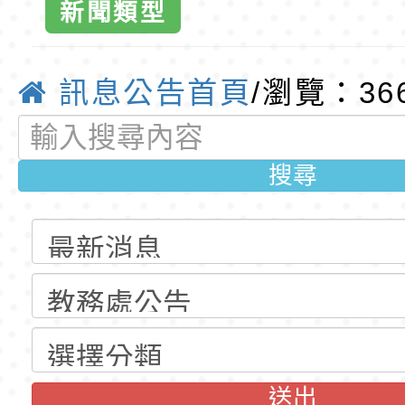
新聞類型
公告(尚有缺額)
明手冊(修訂版)與學
轉知臺中市政府政風
優質教
說明影片
光城市手牽手，綠能
本府115年70歲以上
訊息公告首頁
/瀏覽：36
走」動畫影片
員健康講座「吃得安
清華光罩教學專業論
心」，請退休同仁踴
動時代中的好老師：
轉環境部「淨零綠領
搜尋
教師韌性
程」
轉農業部桃園區農業
「115年食農教育專
錄取公告-桃園市桃園
訓練課程」，歡迎已
民小學115學年度「
東門國小115學年度第
育專業人員資格者報
理人員」甄選
梯特教代課教師甄選
錄取公告-桃園市桃園
送出