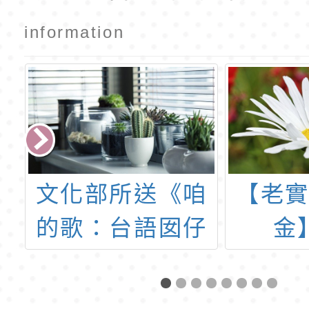
數學團體競
數學團體競
賽」2
賽」
information
作
文化部所送《咱
【老
材
的歌：台語囡仔
金
工
歌創作專輯》說
明內容，請協助