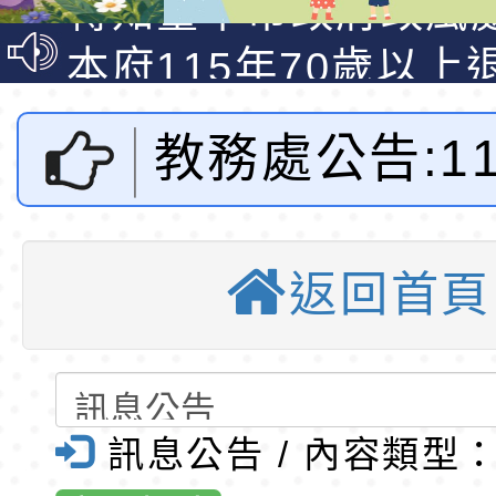
說明影片
光城市手牽手，綠能
本府115年70歲以上
走」動畫影片
員健康講座「吃得安
清華光罩教學專業論
教務處公告:11
心」，請退休同仁踴
動時代中的好老師：
轉環境部「淨零綠領
教師韌性
程」
轉農業部桃園區農業
月24日(日)
「115年食農教育專
錄取公告-桃園市桃園
返回首頁
60屆全國奧
訓練課程」，歡迎已
民小學115學年度「
東門國小115學年度第
育專業人員資格者報
理人員」甄選
梯特教代課教師甄選
錄取公告-桃園市桃園
學團體競賽」
公告(尚有缺額)
民小學115學年度「
東門國小115學年度第
訊息公告 / 內容類型
東門國小全球
班教師助理員」甄選
梯特教代理教師甄選
特殊教育學生及幼兒