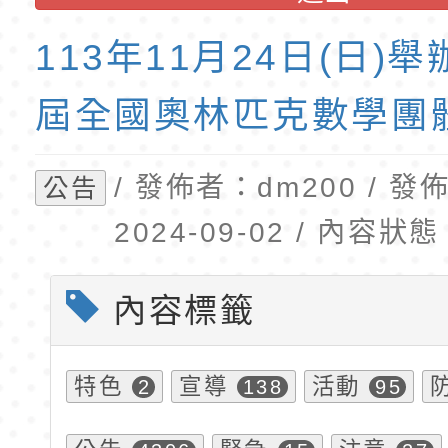
公告(尚有缺額)
民小學115學年度「
東門國小115學年度第
班教師助理員」甄選
梯特教代理教師甄選
113年11月24日(日)舉
公告(尚有缺額)
屆全國奧林匹克數學團
/ 發佈者：dm200 / 
公告
2024-09-02 / 內容
內容標籤
特色
宣導
活動
2
138
95