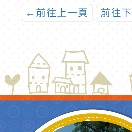
轉知轄下學校、
←
前往上一頁
前往
親子館、幼兒
園、電子遊樂設
施等親子場所參
酌使用