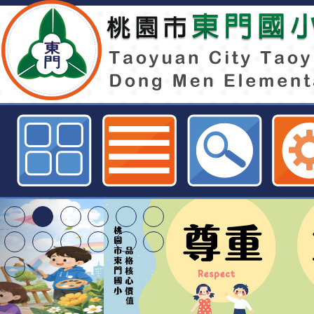
113年11月24日(日)舉辦「第60
學團體競賽」-桃園市東門國小全球
特殊教育學生及幼兒
明手冊(修訂版)與學
轉知臺中市政府政風