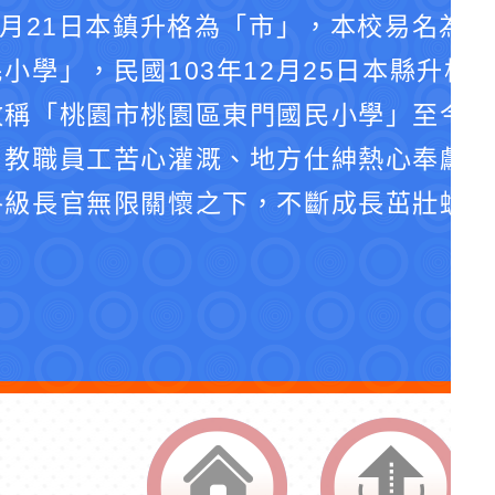
4月21日本鎮升格為「市」，本校易名為
小學」，民國103年12月25日本縣升格
改稱「桃園市桃園區東門國民小學」至今。
、教職員工苦心灌溉、地方仕紳熱心奉獻、
各級長官無限關懷之下，不斷成長茁壯蛻化