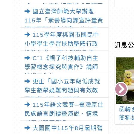
「115年度教師專業成長研習
國立臺灣師範大學辦理
—「夢的N次方」實踐家論壇
115年「素養導向課室評量資
（中區臺中場）」
源建置暨推廣計畫」線上專
115學年度桃園市國民中
題講座之報名資訊
小學學生學習扶助整體行政
訊息公
推動計畫 —國小現職教師8
C⁺1《親子科技輔助自主
小時認證研習
學習概念探究與實作》講師
培訓工作坊
更正「國小五年級低成就
學生數學疑難問題與有效教
學示例成果分享研習」
115年語文競賽─臺灣原住
新世界生根計
109學年度本市國民中
函轉
民族語言朗讀暨演說、情境
110學年度上學
小學學生學習扶助整體
簡稱
式演說競賽報名
材教法研習」
行政推動計畫子計畫十
客語
大園國中115年8月暑期營