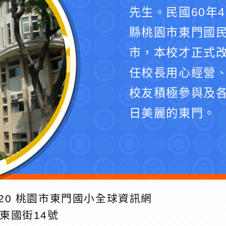
先生。民國60年
縣桃園市東門國民
市，本校才正式
任校長用心經營
校友積極參與及
日美麗的東門。
20
桃園市東門國小全球資訊網
區東國街14號