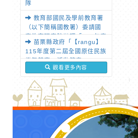
場次)線上視訊研
八：微軟教育運用輔助
計畫
隊
習
學生學習計畫
學語
施計
教育部國民及學前教育署
告周
（以下簡稱國教署）委請國
1
家教育研究院辦理「115年度
苗栗縣政府「【rangu】
教學基地學校各領域教師暑
115年度第二屆全國原住民族
假共同備課研習」
樂舞競賽」活動簡章
觀看更多內容