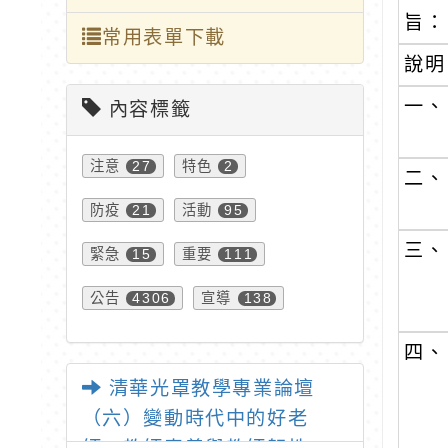
旨：
常用表單下載
說明
一、
內容標籤
注意
特色
27
2
二、
防疫
活動
21
95
三、
緊急
重要
15
111
公告
宣導
4306
138
四、
清華光罩教學專業論壇
（六）變動時代中的好老