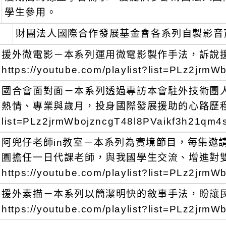
學生參用。
財團法人國際合作發展基金會各系列自製影音
援外微電影－本系列運用微電影製作手法，訴說
https://youtube.com/playlist?list=PLz2jr
國合會面對面－本系列透過專訪本會駐外技術團
熱情、專業與歲月，投身國際發展援助的心路歷程：https:/
list=PLz2jrmWbojzncgT48l8PVaikf3h21qm
阿兜仔老師in教室－本系列為實境節目，每集邀
園擔任一日代課老師，與我國學生交流、增進對
https://youtube.com/playlist?list=PLz2
援外素描－本系列以簡潔明快的敘事手法，盼讓
https://youtube.com/playlist?list=PLz2j