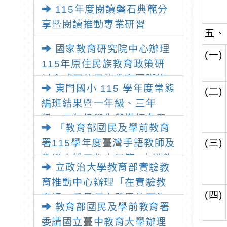
師：教師素養與教師韌性
115年度閱讀磐石典範分
享暨閱讀推動專業研習
五、
國家教育研究院中心辦理
(一)
115年原住民族教育政策研
討會「原住民族教育國際趨
東門國小 115 學年度常態
(二)
勢與發展」
編班結果暨一年級、三年
級、五年級學生與導師名單
「教育部國民及學前教育
署115學年度臺灣手語教師及
(三)
教學支援工作人員第1次增能
立政治大學教育部實驗教
暨回訓研習實施計畫」1份
育推動中心辦理「在實驗教
(四)
育裡，看見個人發展的可能
教育部國民及學前教育署
性」推廣講座
委請國立臺中教育大學辦理