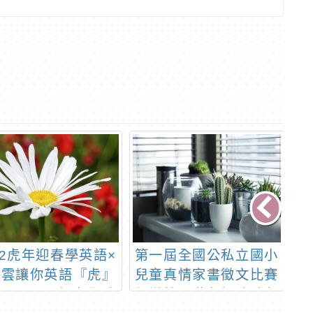
22虎年迎春學英語×
第一屆全國公私立國小
大
課雲讓你英語『虎』
兒童真情家書徵文比賽
同
！」111年臺北酷
新增第二階段投稿時段