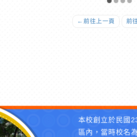
」及「辦理客語教
年10月31日延長至同
課
言者獎勵及增能實
年11月10日止
畫」各1份，請公
←
前往上一頁
前
知並鼓勵踴躍申請
11年度獎勵事宜
本校創立於民國2
區內，當時校名