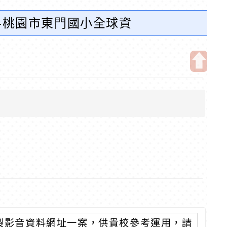
-桃園市東門國小全球資
開
啟
上
方
區
塊
製影音資料網址一案，供貴校參考運用，請