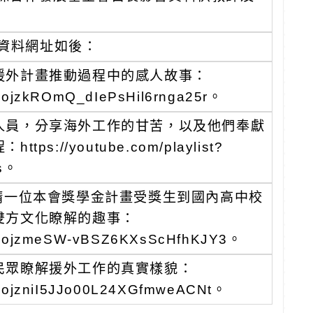
資料網址如後：
援外計畫推動過程中的感人故事：
mWbojzkROmQ_dIePsHil6rnga25r。
人員，分享海外工作的甘苦，以及他們奉獻
/youtube.com/playlist?
4s。
請一位本會獎學金計畫受獎生到國內高中校
雙方文化瞭解的趣事：
jrmWbojzmeSW-vBSZ6KXsScHfhKJY3。
民眾瞭解援外工作的真實樣貌：
rmWbojzniI5JJo00L24XGfmweACNt。