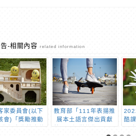
告-相關內容
related information
客家委員會(以下
教育部「111年表揚推
20
該會)「獎勵推動
展本土語言傑出貢獻
酷
教學語言學校實施
獎」原訂徵件期限111
厲害