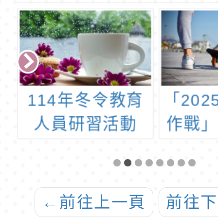
大
114年冬令教育
「20
聯
人員研習活動
作戰
習
「戀戀合歡奧萬
用
大〜教師研習
課
營」、「玉山星
←
前往上一頁
前往