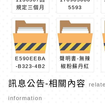
規定三個月
5593
禁用辛香料
故更改菜單
公告
E590EEBA
聲明書-無辣
-B323-4B2
椒粉蘇丹紅
E-A5B3-D1
的產品聲明
訊息公告-相關內容
FC83E89C
relat
96
information