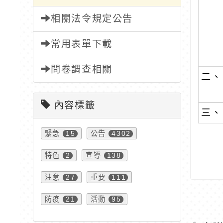
相關法令規定公告
常用表單下載
問卷調查相關
二、
內容標籤
三、
緊急
公告
15
4302
特色
宣導
2
138
注意
重要
27
111
防疫
活動
21
95