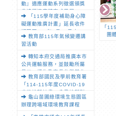
動』適應運動系列徵選頒獎
典禮暨適應體育成果展」
「115學年度補助身心障
礙運動推廣計畫」延長收件
3年度淺山地區環
「114學年度全國中華
「1
期限至115年7月31日止
夥伴關係與社區
盃舞龍舞獅錦標賽」
團
教育部115年氣候變遷講
畫」馬頭山返野
習活動
騰設計競賽，茲
選簡章、宣傳文
轉知本府交通局推廣本市
動海報電子檔各
公共運輸服務，並鼓勵所屬
敬邀師生踴躍報
員工、師生及家長參與基北
教育部國民及學前教育署
名參加。
北桃「我的減碳存摺2.0」全
「114-115年度COVID-19
民運動
疫苗接種計畫」公費接種對
龜山苗圃綠環境生態園區
象擴大為「滿6個月以上尚未
辦理跨場域環境教育課程
接種之民眾」措施，延長至
115年9月28日止