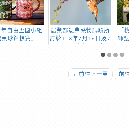
15年自由盃國小組
農業部農業藥物試驗所
「桃
體桌球錦標賽」
訂於113年7月16日及7
師
月23日以線上視訊方式
舉辦2場次「蔬果安全
農安研習」，請踴躍報
名參加
←
前往上一頁
前