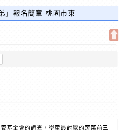
兄弟」報名簡章-桃園市東
開
啟
上
方
區
塊
營養基金會的調查，學童最討厭的蔬菜前三