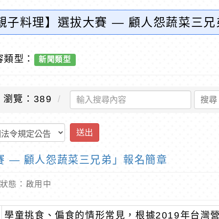
【親子料理】選拔大賽 — 顧人怨蔬菜三
容類型：
新聞類型
瀏覽：389
搜尋
送出
賽 — 顧人怨蔬菜三兄弟」報名簡章
 內容狀態：啟用中
學童挑食、偏食的情形常見，根據2019年台灣