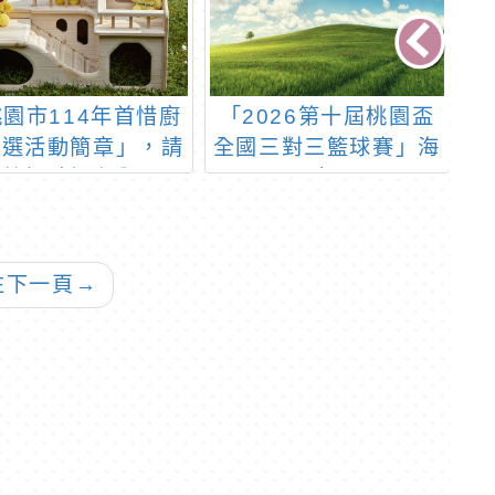
園市114年首惜廚
「2026第十屆桃園盃
甄選活動簡章」，請
全國三對三籃球賽」海
教師積極參與
報
往下一頁
→