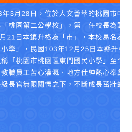
3年3月28日，位於人文薈萃的桃園市中
為「桃園第二公學校」，第一任校長為野口
4月21日本鎮升格為「市」，本校易名為
小學」，民國103年12月25日本縣升格
改稱「桃園市桃園區東門國民小學」至今。
、教職員工苦心灌溉、地方仕紳熱心奉獻、
各級長官無限關懷之下，不斷成長茁壯蛻化