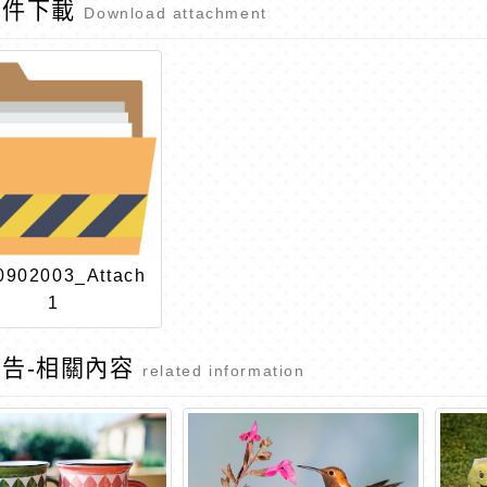
附件下載
Download attachment
0902003_Attach
1
告-相關內容
related information