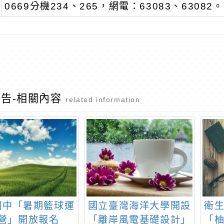
0669分機234、265，網電：63083、63082。
告-相關內容
related information
國中「暑期籃球運
國立臺灣海洋大學開設
衛
營」開放報名
「離岸風電基礎設計」
「