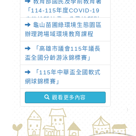
教育部國民及學前教育署
北桃「我的減碳存摺2.0」全
「114-115年度COVID-19
民運動
疫苗接種計畫」公費接種對
龜山苗圃綠環境生態園區
象擴大為「滿6個月以上尚未
辦理跨場域環境教育課程
接種之民眾」措施，延長至
115年9月28日止
「高雄市議會115年議長
盃全國分齡游泳錦標賽」
「115年中華盃全國軟式
網球錦標賽」
觀看更多內容