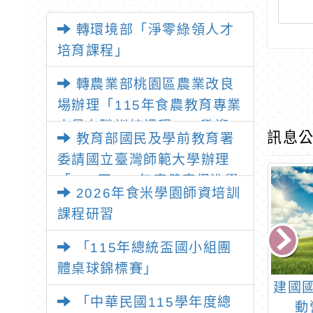
轉環境部「淨零綠領人才
培育課程」
轉農業部桃園區農業改良
場辦理「115年食農教育專業
人員在職訓練課程」，歡迎
訊息公
教育部國民及學前教育署
已取得食農教育專業人員資
委請國立臺灣師範大學辦理
格者報名參加
「114至115年度健康促進學
2026年食米學園師資培訓
校輔導計畫師資專業成長研
課程研習
習」，請教師踴躍報名參加
「115年總統盃國小組團
體桌球錦標賽」
民運動中心辦理
函轉中華民國手球協會
建國
「中華民國115學年度總
5年度兒童夏令營
辦理「114年臺中盃全
動