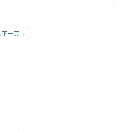
體位(完整版)」及
「桃園市第10屆環境教
小
柚子醫師倡議兒童健
育獎啟動說明會」
賽
位(精華版)」影片
2支
往下一頁
→