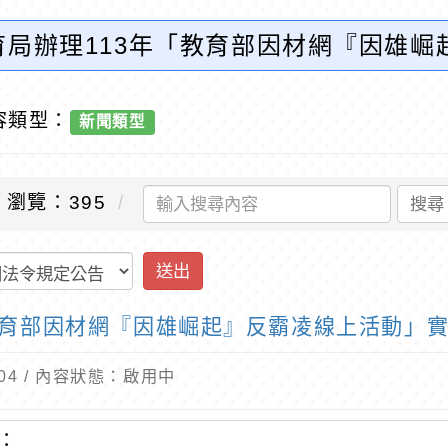
育局辦理113年「教育部因材網『因雄崛
球資訊網-優質教育
容類型：
新聞類型
瀏覽：395
搜尋
送出
教育部因材網『因雄崛起』反霸凌線上活動」
9-04 / 內容狀態：啟用中
：