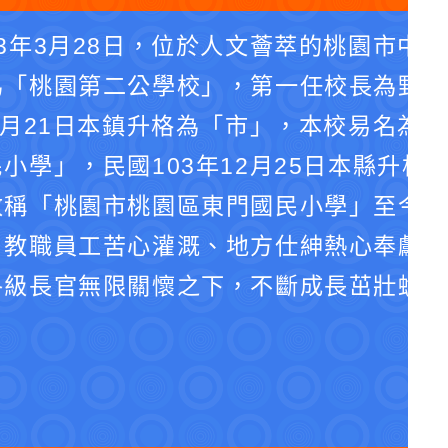
3年3月28日，位於人文薈萃的桃園市中
為「桃園第二公學校」，第一任校長為野口
4月21日本鎮升格為「市」，本校易名為
小學」，民國103年12月25日本縣升格
改稱「桃園市桃園區東門國民小學」至今。
、教職員工苦心灌溉、地方仕紳熱心奉獻、
各級長官無限關懷之下，不斷成長茁壯蛻化