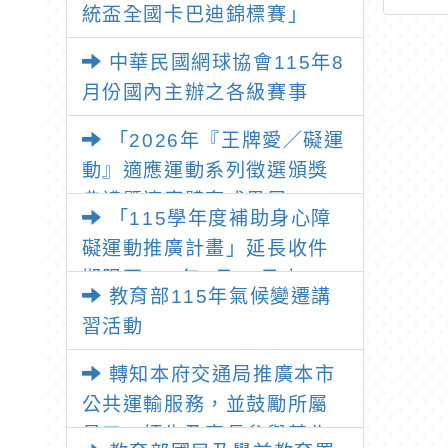
統盃全國卡巴迪錦標賽」
活動簡章」
國手球錦標賽」競賽規
程1份，請查照。
中華民國網球協會115年8
月份國內主辦之各級賽事
「2026年『王牌愛／礙運
動』適應運動系列徵選頒獎
典禮暨適應體育成果展」
「115學年度補助身心障
礙運動推廣計畫」延長收件
期限至115年7月31日止
教育部115年氣候變遷講
習活動
轉知本府交通局推廣本市
公共運輸服務，並鼓勵所屬
員工、師生及家長參與基北