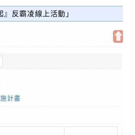
起』反霸凌線上活動」
開
啟
上
方
區
塊
實施計畫