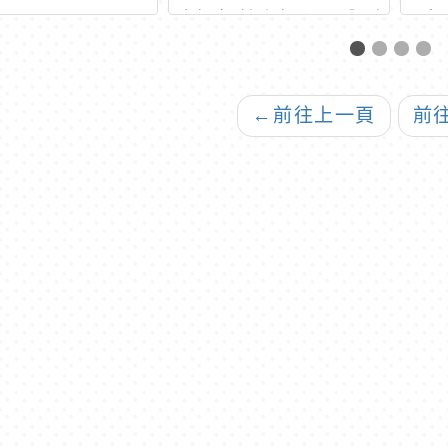
磨課師線上課程，分別
康
認列「環境教育終身學
「
習網」及「全國教師在
康體
職進修資訊網」研習時
←
前往上一頁
前
數各8小時