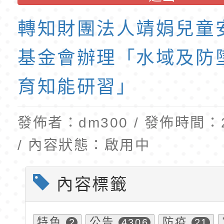
公告(尚有缺額)
民小學115學年度「
東門國小115學年度第
轉知財團法人靖娟兒童
班教師助理員」甄選
梯特教代理教師甄選
公告(尚有缺額)
基金會辦理「水域及防
育知能研習」
發佈者：dm300 / 發佈時間：20
/ 內容狀態：啟用中
內容標籤
特色
公告
防疫
2
4306
21