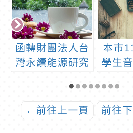
函轉財團法人台
本市1
聯
灣永續能源研究
學生
基金會辦理
名日期
「2021年第十一
月31日
屆氣候變遷國中
至9月
←
前往上一頁
前往
小繪畫創作比
四)，