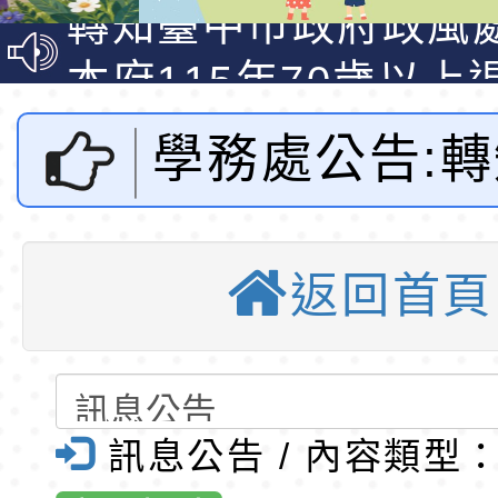
明手冊(修訂版)與學
轉知臺中市政府政風
說明影片
光城市手牽手，綠能
本府115年70歲以上
走」動畫影片
員健康講座「吃得安
清華光罩教學專業論
學務處公告:
心」，請退休同仁踴
動時代中的好老師：
轉環境部「淨零綠領
教師韌性
程」
轉農業部桃園區農業
法人靖娟兒童
「115年食農教育專
錄取公告-桃園市桃園
返回首頁
教基金會辦理
訓練課程」，歡迎已
民小學115學年度「
東門國小115學年度第
及防墜安全教
育專業人員資格者報
理人員」甄選
梯特教代課教師甄選
錄取公告-桃園市桃園
公告(尚有缺額)
民小學115學年度「
東門國小115學年度第
訊息公告 / 內容類型
研習」-桃園