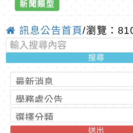
班教師助理員」甄選
梯特教代理教師甄選
特殊教育學生及幼兒
新聞類型
小全球資訊網
公告(尚有缺額)
明手冊(修訂版)與學
轉知臺中市政府政風
訊息公告首頁
/瀏覽：81
說明影片
光城市手牽手，綠能
本府115年70歲以上
育
走」動畫影片
員健康講座「吃得安
清華光罩教學專業論
搜尋
心」，請退休同仁踴
動時代中的好老師：
轉環境部「淨零綠領
教師韌性
程」
轉農業部桃園區農業
「115年食農教育專
錄取公告-桃園市桃園
訓練課程」，歡迎已
民小學115學年度「
東門國小115學年度第
育專業人員資格者報
理人員」甄選
梯特教代課教師甄選
錄取公告-桃園市桃園
送出