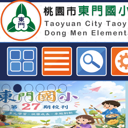
「112年聰明消費逗陣來親子嘉年華
東門國小全球資訊網
東門國小115學年度第
梯特教代課教師甄選
東門國小115學年度第