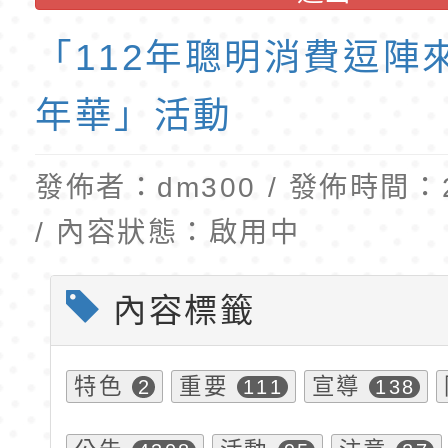
育專業人員資格者報
理人員」甄選
梯特教代課教師甄選
「112年聰明消費逗陣
公告(尚有缺額)
年華」活動
發佈者：dm300 / 發佈時間：20
/ 內容狀態：啟用中
內容標籤
特色
重要
宣導
2
111
138