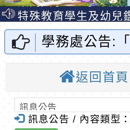
公告(尚有缺額)
梯特教代理教師甄選
特殊教育學生及幼兒
公告(尚有缺額)
明手冊(修訂版)與學
轉知臺中市政府政風
學務處公告:「
說明影片
光城市手牽手，綠能
本府115年70歲以上
走」動畫影片
員健康講座「吃得安
清華光罩教學專業論
聰明消費逗陣
心」，請退休同仁踴
動時代中的好老師：
轉環境部「淨零綠領
返回首頁
嘉年華」活動
教師韌性
程」
轉農業部桃園區農業
「115年食農教育專
錄取公告-桃園市桃園
東門國小全球
訓練課程」，歡迎已
民小學115學年度「
東門國小115學年度第
訊息公告 / 內容類型
優質教
育專業人員資格者報
理人員」甄選
梯特教代課教師甄選
東門國小115學年度第