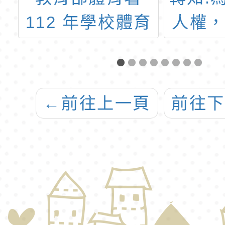
育
人權，本會舉辦
管
動
「餐桌童樂會-兒
「20
會
童健康食譜設計
堂線
活動」。
←
前往上一頁
前往