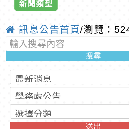
新聞類型
公告(尚有缺額)
梯特教代課教師甄選
東門國小115學年度第
公告(尚有缺額)
梯特教代理教師甄選
特殊教育學生及幼兒
訊息公告首頁
/瀏覽：52
公告(尚有缺額)
明手冊(修訂版)與學
轉知臺中市政府政風
說明影片
光城市手牽手，綠能
本府115年70歲以上
搜尋
走」動畫影片
員健康講座「吃得安
清華光罩教學專業論
心」，請退休同仁踴
動時代中的好老師：
轉環境部「淨零綠領
教師韌性
程」
轉農業部桃園區農業
「115年食農教育專
錄取公告-桃園市桃園
訓練課程」，歡迎已
民小學115學年度「
東門國小115學年度第
送出