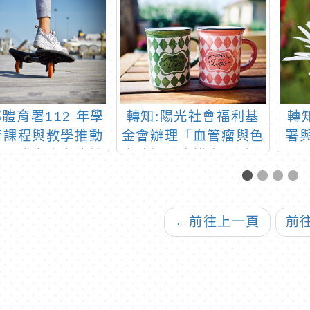
體育署112 年學
轉知:陽光社會福利基
轉
育課程與教學推動
金會辦理「血管瘤與色
署
成果發表會實施計
素胎記醫療講座」活動
屆
畫
（含線上直播）
←
前往上一頁
前