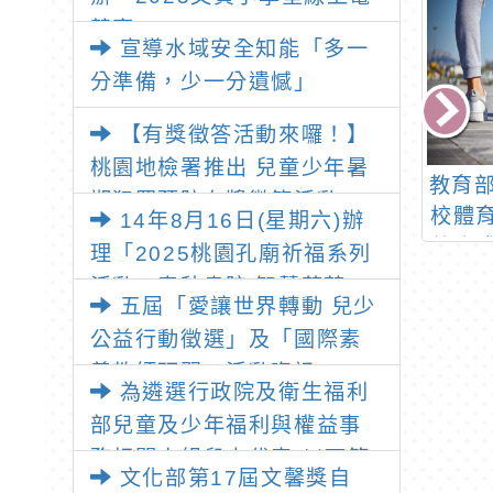
競賽」
宣導水域安全知能「多一
分準備，少一分遺憾」
【有獎徵答活動來囉！】
桃園地檢署推出 兒童少年暑
「稅e夏 Fun學
社會局「桃園市110年
教育部
期犯罪預防有獎徵答活動，
影片學租稅抽抽
公益彩券形象宣導活動
校體
14年8月16日(星期六)辦
讓我們一起動動腦、學法
活動現正進行
─變裝公益園遊會」，
整合
理「2025桃園孔廟祈福系列
律、拿好禮！
利用電腦課程時
請貴校協處宣傳海報張
活動—春秋書院 智慧萌芽」
五屆「愛讓世界轉動 兒少
學生踴躍參加
貼，並轉知師生踴躍參
公告
公益行動徵選」及「國際素
加
養教師研習」活動資訊。
為遴選行政院及衛生福利
部兒童及少年福利與權益事
務相關小組兒少代表(以下簡
文化部第17屆文馨獎自
稱中央兒少代表)，自即日起