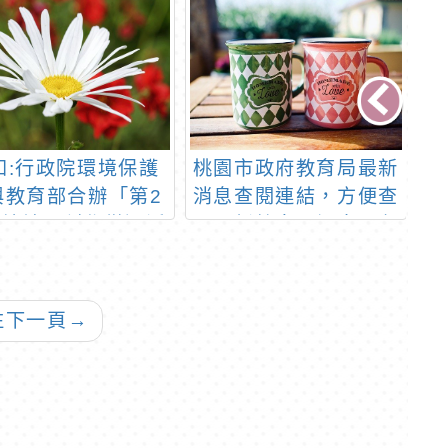
知:行政院環境保護
桃園市政府教育局最新
轉
與教育部合辦「第2
消息查閱連結，方便查
球
環境地圖創作徵選活
閱最新教育局訊息及各
辦
動」
項措施公告。
賽
代
往下一頁
→