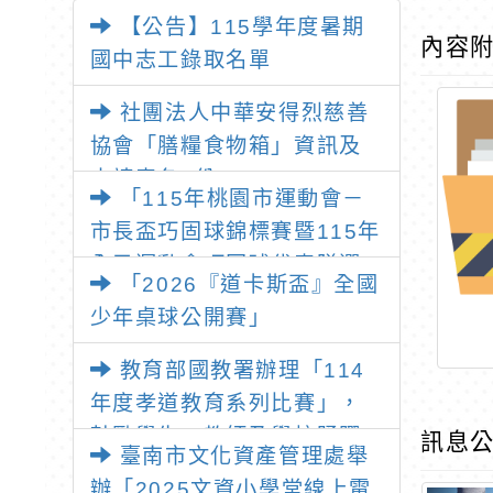
【公告】115學年度暑期
內容
國中志工錄取名單
社團法人中華安得烈慈善
協會「膳糧食物箱」資訊及
申請表各1份
「115年桃園市運動會－
市長盃巧固球錦標賽暨115年
全民運動會巧固球代表隊選
「2026『道卡斯盃』全國
拔賽」
少年桌球公開賽」
教育部國教署辦理「114
年度孝道教育系列比賽」，
鼓勵學生、教師及學校踴躍
訊息公
臺南市文化資產管理處舉
參加
辦「2025文資小學堂線上電