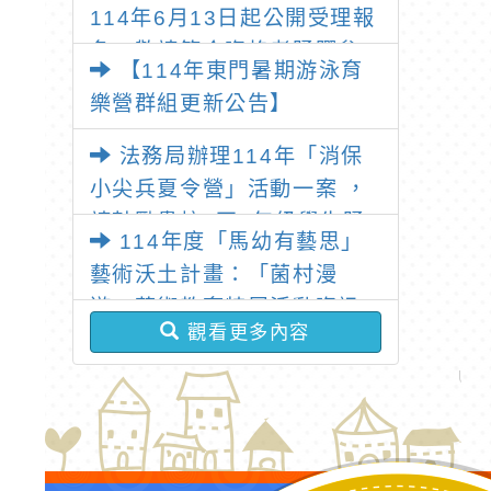
114年6月13日起公開受理報
至114年7月28日前受理報
名，敬請符合資格者踴躍參
名，公告活動資訊
【114年東門暑期游泳育
獎，
樂營群組更新公告】
法務局辦理114年「消保
小尖兵夏令營」活動一案 ，
請鼓勵貴校3至6年級學生踴
114年度「馬幼有藝思」
躍報名參加
藝術沃土計畫：「菌村漫
遊」藝術教育特展活動資訊
觀看更多內容