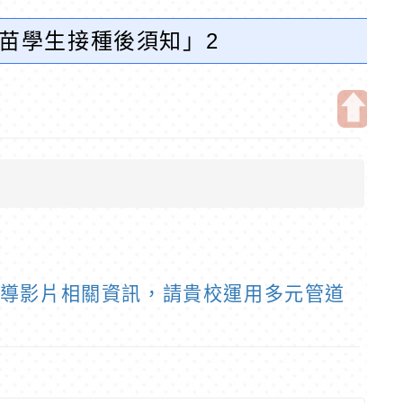
疫苗學生接種後須知」2
宣導，詳如說明，請查
開
啟
上
方
區
塊
宣導影片相關資訊，請貴校運用多元管道