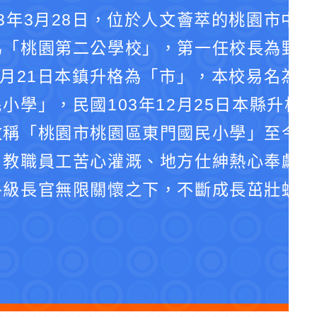
3年3月28日，位於人文薈萃的桃園市中
為「桃園第二公學校」，第一任校長為野口
4月21日本鎮升格為「市」，本校易名為
小學」，民國103年12月25日本縣升格
改稱「桃園市桃園區東門國民小學」至今。
、教職員工苦心灌溉、地方仕紳熱心奉獻、
各級長官無限關懷之下，不斷成長茁壯蛻化