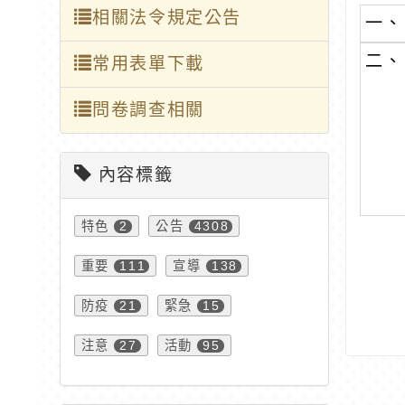
相關法令規定公告
一、
二、
常用表單下載
問卷調查相關
內容標籤
特色
公告
2
4308
重要
宣導
111
138
防疫
緊急
21
15
注意
活動
27
95