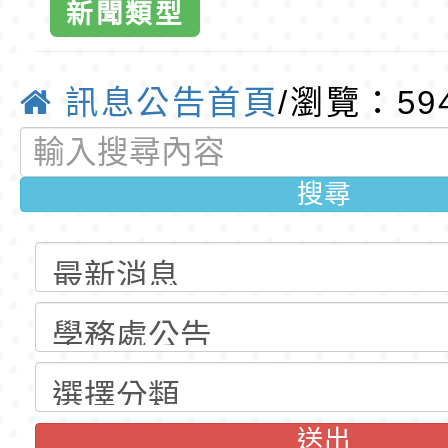
新聞類型
育專業人員資格者報
理人員」甄選
資賦優異學生入學前
東門國小115學年度第
梯特教代課教師甄選
東門國小115學年度第
訊息公告首頁
/瀏覽：59
公告(尚有缺額)
梯特教代理教師甄選
特殊教育學生及幼兒
公告(尚有缺額)
明手冊(修訂版)與學
轉知臺中市政府政風
搜尋
說明影片
光城市手牽手，綠能
本府115年70歲以上
走」動畫影片
員健康講座「吃得安
清華光罩教學專業論
心」，請退休同仁踴
動時代中的好老師：
轉環境部「淨零綠領
教師韌性
程」
轉農業部桃園區農業
「115年食農教育專
錄取公告-桃園市桃園
送出