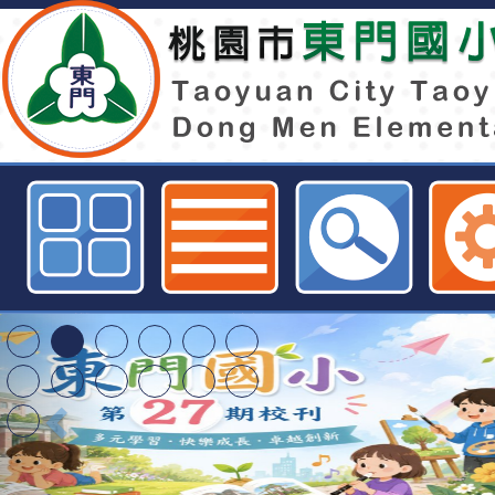
檢送辦理111年「水域活動研習會」
門國小全球資訊網
桃園市116學年度國
資賦優異學生入學前
東門國小115學年度第