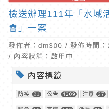
訓練課程」，歡迎已
民小學115學年度「
檢送辦理111年「水域
育專業人員資格者報
理人員」甄選
會」一案
發佈者：dm300 / 發佈時間：20
/ 內容狀態：啟用中
內容標籤
防疫
公告
注意
21
4309
27