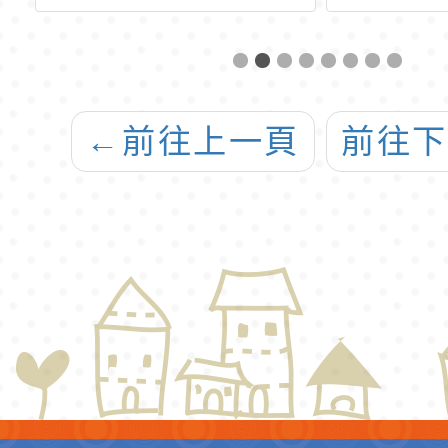
選
民族油畫展暨館
已於11
藏作品中的時代
日經
映像」展覽，敬
定，
←
前往上一頁
前往
邀蒞臨參與。