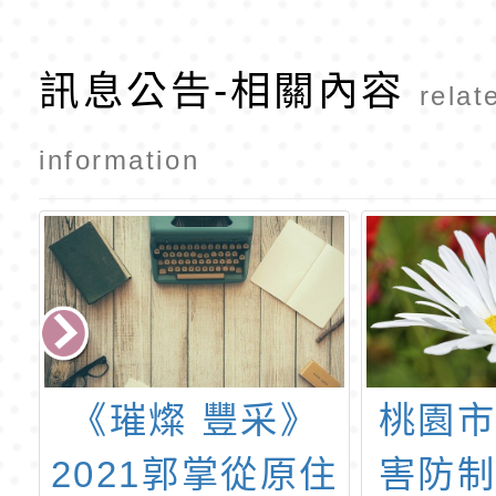
訊息公告-相關內容
relat
information
動
《璀燦 豐采》
桃園
」
2021郭掌從原住
害防