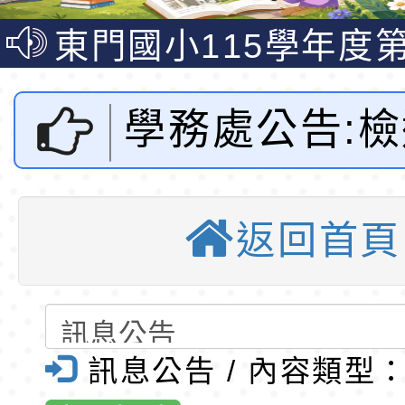
梯特教代課教師甄選
東門國小115學年度第
公告(尚有缺額)
梯特教代理教師甄選
特殊教育學生及幼兒
公告(尚有缺額)
明手冊(修訂版)與學
轉知臺中市政府政風
學務處公告:
說明影片
光城市手牽手，綠能
本府115年70歲以上
111年「水
走」動畫影片
員健康講座「吃得安
清華光罩教學專業論
返回首頁
習會」一案-
心」，請退休同仁踴
動時代中的好老師：
轉環境部「淨零綠領
教師韌性
程」
轉農業部桃園區農業
門國小全球資
「115年食農教育專
錄取公告-桃園市桃園
訊息公告 / 內容類型
質教育
訓練課程」，歡迎已
民小學115學年度「
桃園市116學年度國