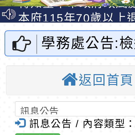
說明影片
光城市手牽手，綠能
本府115年70歲以上
走」動畫影片
員健康講座「吃得安
清華光罩教學專業論
學務處公告:
心」，請退休同仁踴
動時代中的好老師：
轉環境部「淨零綠領
教師韌性
程」
轉農業部桃園區農業
市教育局委請
「115年食農教育專
錄取公告-桃園市桃園
返回首頁
小辦理「11
訓練課程」，歡迎已
民小學115學年度「
東門國小115學年度第
育專業人員資格者報
理人員」甄選
梯特教代課教師甄選
錄取公告-桃園市桃園
第13屆國中
公告(尚有缺額)
民小學115學年度「
東門國小115學年度第
訊息公告 / 內容類型
及化運動計畫
班教師助理員」甄選
梯特教代理教師甄選
特殊教育學生及幼兒