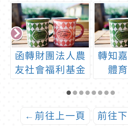
教
函轉財團法人農
轉知
育
友社會福利基金
體
0
會辦理「2022兒
「11
創
童繪畫競賽」，
配天
美
詳如說明，請查
長盃
←
前往上一頁
前往
照。