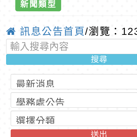
新聞類型
公告(尚有缺額)
明手冊(修訂版)與學
轉知臺中市政府政風
棒球錦標賽」
說明影片
光城市手牽手，綠能
本府115年70歲以上
訊息公告首頁
/瀏覽：12
畫1份-桃園
走」動畫影片
員健康講座「吃得安
清華光罩教學專業論
心」，請退休同仁踴
動時代中的好老師：
轉環境部「淨零綠領
搜尋
小全球資訊網
教師韌性
程」
轉農業部桃園區農業
育
「115年食農教育專
錄取公告-桃園市桃園
訓練課程」，歡迎已
民小學115學年度「
東門國小115學年度第
育專業人員資格者報
理人員」甄選
梯特教代課教師甄選
錄取公告-桃園市桃園
送出