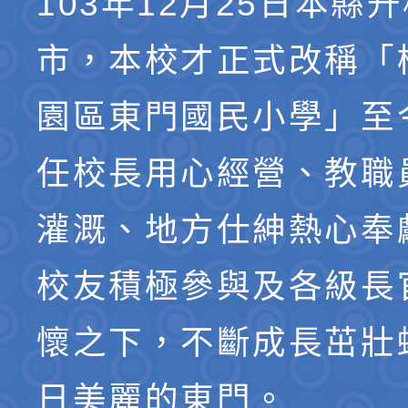
103年12月25日本縣
市，本校才正式改稱「
園區東門國民小學」至
任校長用心經營、教職
灌溉、地方仕紳熱心奉
校友積極參與及各級長
懷之下，不斷成長茁壯
日美麗的東門。