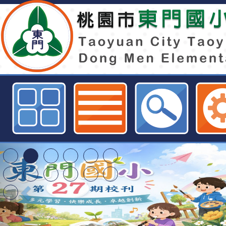
檢送桃園市教育局委請崙坪國小辦理
第13屆國中小學生普及化運動計畫
賽」實施計畫1份-桃園市東門國小
特殊教育學生及幼兒
明手冊(修訂版)與學
轉知臺中市政府政風