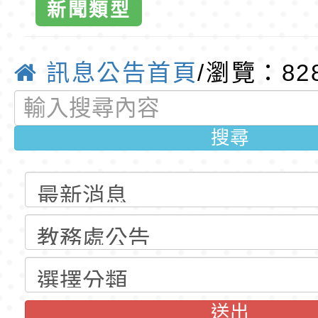
訓練課程」，歡迎已
民小學115學年度「
桃園市116學年度國
新聞類型
育專業人員資格者報
理人員」甄選
資賦優異學生入學前
東門國小115學年度第
訊息公告首頁
/瀏覽：82
梯特教代課教師甄選
東門國小115學年度第
公告(尚有缺額)
梯特教代理教師甄選
特殊教育學生及幼兒
搜尋
公告(尚有缺額)
明手冊(修訂版)與學
轉知臺中市政府政風
說明影片
光城市手牽手，綠能
本府115年70歲以上
走」動畫影片
員健康講座「吃得安
清華光罩教學專業論
心」，請退休同仁踴
動時代中的好老師：
轉環境部「淨零綠領
教師韌性
程」
轉農業部桃園區農業
送出