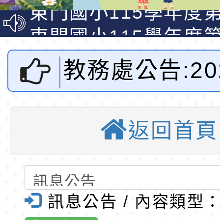
資賦優異學生入學前
東門國小115學年度第
梯特教代課教師甄選
東門國小115學年度第
公告(尚有缺額)
梯特教代理教師甄選
特殊教育學生及幼兒
教務處公告:20
公告(尚有缺額)
明手冊(修訂版)與學
轉知臺中市政府政風
說明影片
光城市手牽手，綠能
本府115年70歲以上
2次「國際越
走」動畫影片
員健康講座「吃得安
清華光罩教學專業論
返回首頁
認證檢定」簡
心」，請退休同仁踴
動時代中的好老師：
轉環境部「淨零綠領
名表-桃園市
教師韌性
程」
轉農業部桃園區農業
「115年食農教育專
錄取公告-桃園市桃園
訊息公告 / 內容類型
全球資訊網-