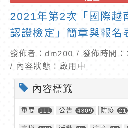
「115年食農教育專
錄取公告-桃園市桃園
2021年第2次「國際
訓練課程」，歡迎已
民小學115學年度「
育專業人員資格者報
理人員」甄選
認證檢定」簡章與報名
發佈者：dm200 / 發佈時間：20
/ 內容狀態：啟用中
內容標籤
重要
公告
防疫
111
4309
21