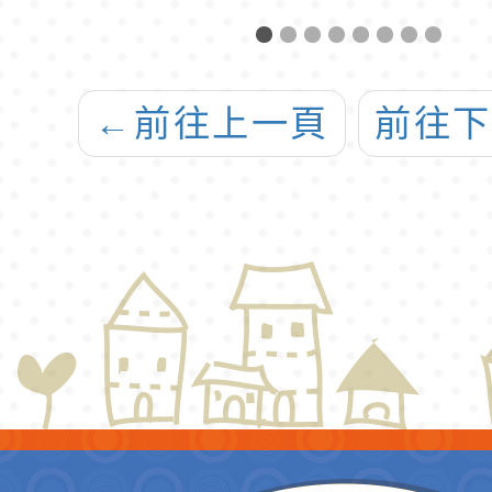
辦
語文（客家語）
立臺
教學支援工作人
辦理
上
員認證實施計畫
「Cool
←
前往上一頁
前往
下
口說
研