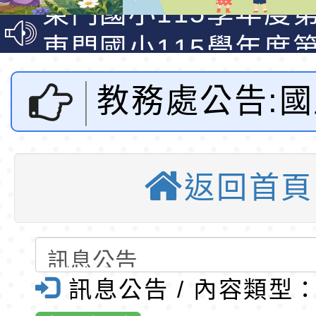
資賦優異學生入學前
東門國小115學年度第
梯特教代課教師甄選
東門國小115學年度第
公告(尚有缺額)
梯特教代理教師甄選
特殊教育學生及幼兒
教務處公告:
公告(尚有缺額)
明手冊(修訂版)與學
轉知臺中市政府政風
說明影片
光城市手牽手，綠能
本府115年70歲以上
科技博物館辦
走」動畫影片
員健康講座「吃得安
清華光罩教學專業論
返回首頁
洋素養初階教
心」，請退休同仁踴
動時代中的好老師：
轉環境部「淨零綠領
教師韌性
程」
轉農業部桃園區農業
電子書發表
「115年食農教育專
錄取公告-桃園市桃園
訊息公告 / 內容類型
坊」-桃園市