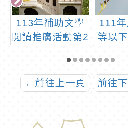
中
113年補助文學
111
閱讀推廣活動第2
等以
學
期實施計畫
手語
認
作人
因
證實
←
前往上一頁
前往
辦
轉知
方
業手
與團