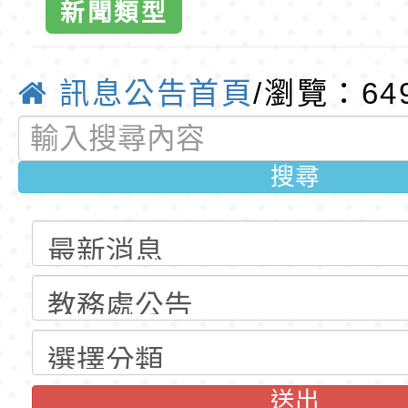
訓練課程」，歡迎已
民小學115學年度「
桃園市116學年度國
新聞類型
全球資訊網-
育專業人員資格者報
理人員」甄選
資賦優異學生入學前
東門國小115學年度第
訊息公告首頁
/瀏覽：64
梯特教代課教師甄選
東門國小115學年度第
公告(尚有缺額)
梯特教代理教師甄選
特殊教育學生及幼兒
搜尋
公告(尚有缺額)
明手冊(修訂版)與學
轉知臺中市政府政風
說明影片
光城市手牽手，綠能
本府115年70歲以上
走」動畫影片
員健康講座「吃得安
清華光罩教學專業論
心」，請退休同仁踴
動時代中的好老師：
轉環境部「淨零綠領
教師韌性
程」
轉農業部桃園區農業
送出