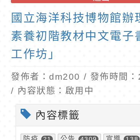
「115年食農教育專
錄取公告-桃園市桃園
國立海洋科技博物館辦
訓練課程」，歡迎已
民小學115學年度「
育專業人員資格者報
理人員」甄選
素養初階教材中文電子
工作坊」
發佈者：dm200 / 發佈時間：20
/ 內容狀態：啟用中
內容標籤
防疫
公告
宣導
21
4309
138