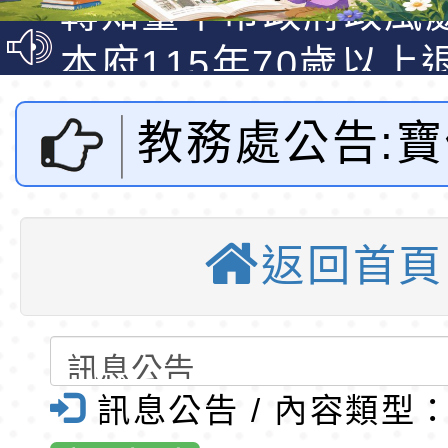
明手冊(修訂版)與學
轉知臺中市政府政風
說明影片
光城市手牽手，綠能
本府115年70歲以上
走」動畫影片
員健康講座「吃得安
清華光罩教學專業論
教務處公告:
心」，請退休同仁踴
動時代中的好老師：
轉環境部「淨零綠領
教師韌性
程」
轉農業部桃園區農業
民獎學金-桃
「115年食農教育專
錄取公告-桃園市桃園
返回首頁
國小全球資訊
訓練課程」，歡迎已
民小學115學年度「
東門國小115學年度第
育專業人員資格者報
理人員」甄選
梯特教代課教師甄選
錄取公告-桃園市桃園
教育
公告(尚有缺額)
民小學115學年度「
東門國小115學年度第
訊息公告 / 內容類型