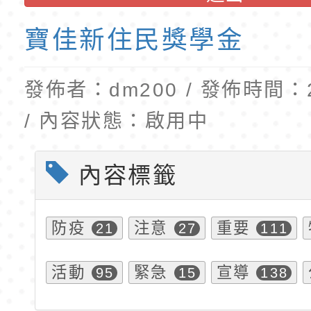
公告(尚有缺額)
民小學115學年度「
東門國小115學年度第
班教師助理員」甄選
梯特教代理教師甄選
寶佳新住民獎學金
公告(尚有缺額)
發佈者：dm200 / 發佈時間：20
/ 內容狀態：啟用中
內容標籤
防疫
注意
重要
21
27
111
活動
緊急
宣導
95
15
138