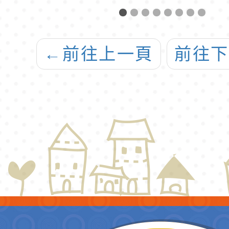
力認證檢定」簡
開發
章與報名表各1份
畫
←
前往上一頁
前往
「SD
務AI
－打
禮券
動