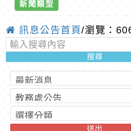
班教師助理員」甄選
梯特教代理教師甄選
特殊教育學生及幼兒
新聞類型
公告(尚有缺額)
明手冊(修訂版)與學
轉知臺中市政府政風
說明影片
光城市手牽手，綠能
本府115年70歲以上
訊息公告首頁
/瀏覽：60
走」動畫影片
員健康講座「吃得安
清華光罩教學專業論
搜尋
心」，請退休同仁踴
動時代中的好老師：
轉環境部「淨零綠領
教師韌性
程」
轉農業部桃園區農業
「115年食農教育專
錄取公告-桃園市桃園
訓練課程」，歡迎已
民小學115學年度「
東門國小115學年度第
育專業人員資格者報
理人員」甄選
梯特教代課教師甄選
錄取公告-桃園市桃園
送出