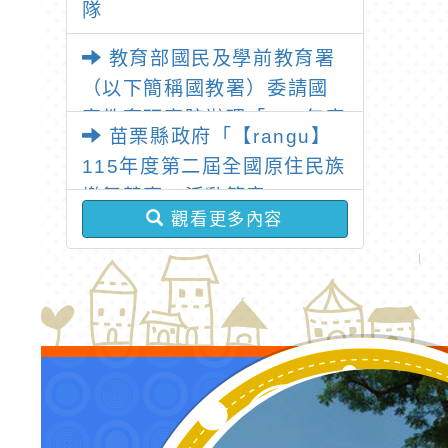
隊
教育部國民及學前教育署
（以下簡稱國教署）委請國
家教育研究院辦理「115年度
苗栗縣政府「【rangu】
教學基地學校各領域教師暑
115年度第二屆全國原住民族
假共同備課研習」
樂舞競賽」活動簡章
觀看更多內容