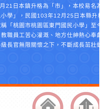
4月21日本鎮升格為「市」，本校易名為
小學」，民國103年12月25日本縣升格
改稱「桃園市桃園區東門國民小學」至今。
、教職員工苦心灌溉、地方仕紳熱心奉獻、
各級長官無限關懷之下，不斷成長茁壯蛻化