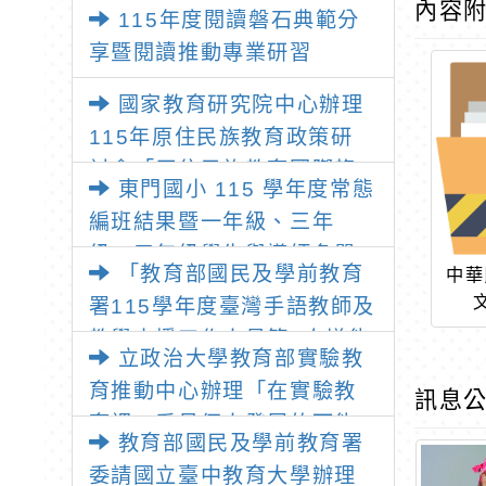
師：教師素養與教師韌性
內容
115年度閱讀磐石典範分
享暨閱讀推動專業研習
國家教育研究院中心辦理
115年原住民族教育政策研
討會「原住民族教育國際趨
東門國小 115 學年度常態
勢與發展」
編班結果暨一年級、三年
級、五年級學生與導師名單
「教育部國民及學前教育
中華
署115學年度臺灣手語教師及
教學支援工作人員第1次增能
立政治大學教育部實驗教
暨回訓研習實施計畫」1份
育推動中心辦理「在實驗教
訊息公
育裡，看見個人發展的可能
教育部國民及學前教育署
性」推廣講座
委請國立臺中教育大學辦理