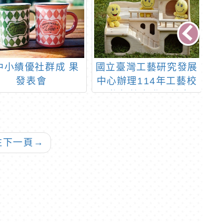
中小績優社群成 果
國立臺灣工藝研究發展
國
發表會
中心辦理114年工藝校
教
園扎根教案發展計畫-
「工藝入校。藝創教
室
案」活動簡章1份
公
入
往下一頁
→