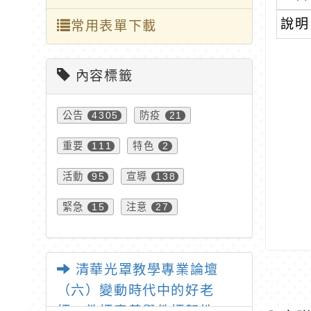
說明
常用表單下載
內容標籤
公告
防疫
4305
21
重要
特色
111
2
活動
宣導
95
138
緊急
注意
15
27
清華光罩教學專業論壇
（六）變動時代中的好老