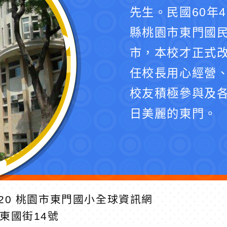
先生。民國60年
縣桃園市東門國民
市，本校才正式
任校長用心經營
校友積極參與及
日美麗的東門。
20
桃園市東門國小全球資訊網
區東國街14號