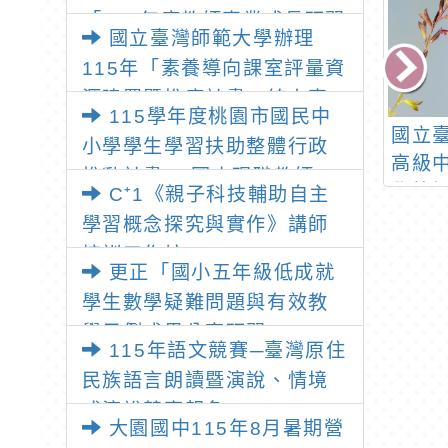
「115年度教師專業成長研習
國立臺灣師範大學辦理
—「夢的N次方」實踐家論壇
115年「素養導向課室評量資
（中區臺中場）」
源建置暨推廣計畫」線上專
115學年度桃園市國民中
題講座之報名資訊
年度閩南文化嘉年
國立臺灣工藝研究發展
國立
小學學生學習扶助整體行政
華活動
中心辦理115年工藝校
高級
推動計畫 —國小現職教師8
園扎根教案發展計畫-
學校
C⁺1《親子科技輔助自主
小時認證研習
「工藝入校。藝創教
區推動
學習概念探究與實作》講師
案」活動簡章
1社
培訓工作坊
更正「國小五年級低成就
教師
學生數學疑難問題與有效教
學示例成果分享研習」
115年語文競賽─臺灣原住
民族語言朗讀暨演說、情境
式演說競賽報名
大園國中115年8月暑期營