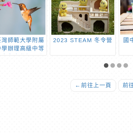
臺灣師範大學附屬
2023 STEAM 冬令營
國
中學辦理高級中等
探究與實作課程北
中心辦理「112-
會領域探究與實作
增能研習-歷史學
←
前往上一頁
前
探究」