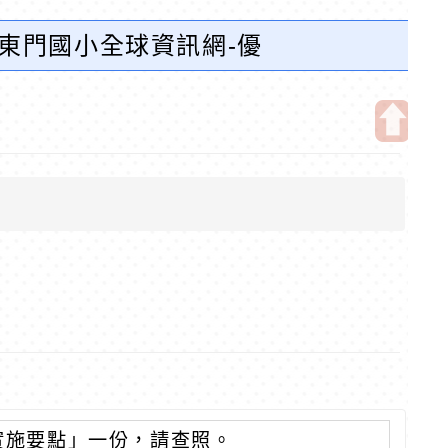
市東門國小全球資訊網-優
開
啟
上
方
區
塊
實施要點」一份，請查照。