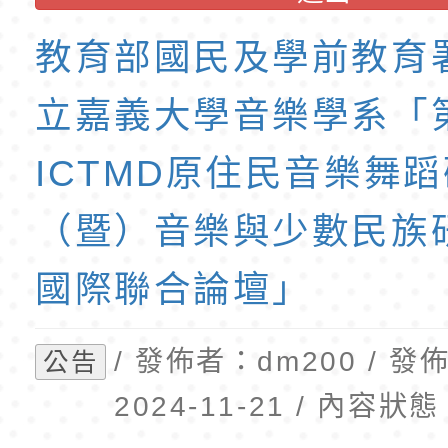
班教師助理員」甄選
梯特教代理教師甄選
教育部國民及學前教育
公告(尚有缺額)
立嘉義大學音樂學系「
ICTMD原住民音樂舞
（暨）音樂與少數民族
國際聯合論壇」
/ 發佈者：dm200 / 
公告
2024-11-21 / 內容