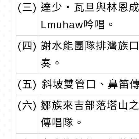
(三)
達少‧瓦旦與林恩
Lmuhaw吟唱。
(四)
謝水能團隊排灣族
奏。
(五)
斜坡雙管口、鼻笛
(六)
鄒族來吉部落塔山
傳唱隊。