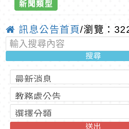
新聞類型
公告(尚有缺額)
明手冊(修訂版)與學
轉知臺中市政府政風
組（暨）音樂
說明影片
光城市手牽手，綠能
本府115年70歲以上
訊息公告首頁
/瀏覽：32
民族研究小組
走」動畫影片
員健康講座「吃得安
清華光罩教學專業論
心」，請退休同仁踴
動時代中的好老師：
轉環境部「淨零綠領
搜尋
合論壇」-桃
教師韌性
程」
轉農業部桃園區農業
國小全球資訊
「115年食農教育專
錄取公告-桃園市桃園
訓練課程」，歡迎已
民小學115學年度「
東門國小115學年度第
教育
育專業人員資格者報
理人員」甄選
梯特教代課教師甄選
錄取公告-桃園市桃園
送出
公告(尚有缺額)
民小學115學年度「
東門國小115學年度第