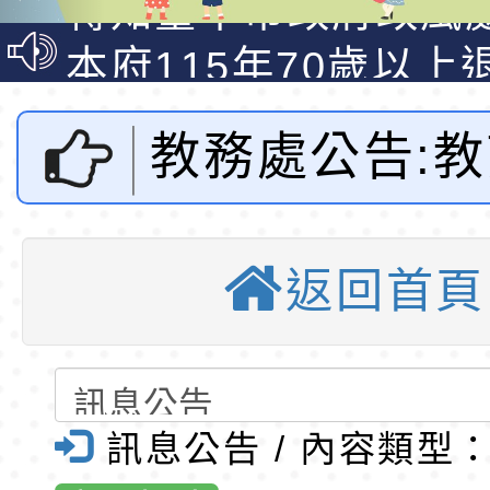
說明影片
光城市手牽手，綠能
本府115年70歲以上
走」動畫影片
員健康講座「吃得安
清華光罩教學專業論
教務處公告:
心」，請退休同仁踴
動時代中的好老師：
轉環境部「淨零綠領
教師韌性
程」
轉農業部桃園區農業
民及學前教育
「115年食農教育專
錄取公告-桃園市桃園
返回首頁
國立嘉義大學
訓練課程」，歡迎已
民小學115學年度「
東門國小115學年度第
育專業人員資格者報
理人員」甄選
梯特教代課教師甄選
錄取公告-桃園市桃園
系「第2屆IC
公告(尚有缺額)
民小學115學年度「
東門國小115學年度第
訊息公告 / 內容類型
住民音樂舞蹈
班教師助理員」甄選
梯特教代理教師甄選
特殊教育學生及幼兒