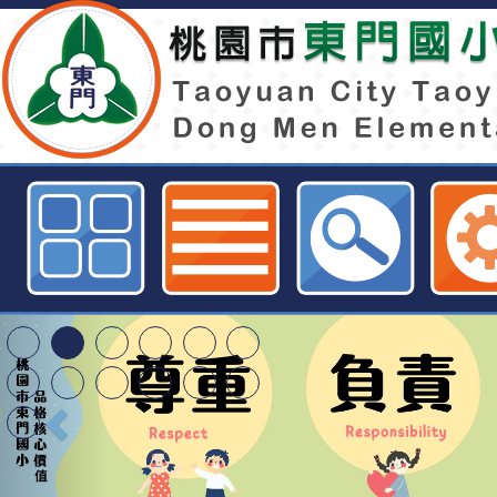
教育部國民及學前教育署轉知國立
系「第2屆ICTMD原住民音樂舞蹈
音樂與少數民族研究小組國際聯合論
門國小全球資訊網
特殊教育學生及幼兒
明手冊(修訂版)與學
轉知臺中市政府政風