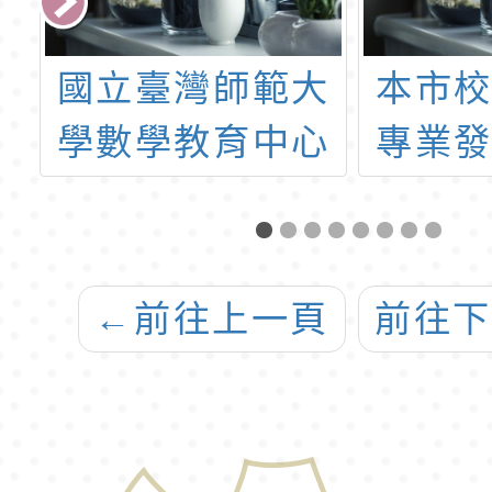
十
國立臺灣師範大
本市
國
學數學教育中心
專業
本
辦理「數學素養
理「1
探
教學工作坊-臺北
社群
作
場」
培訓
←
前往上一頁
前往