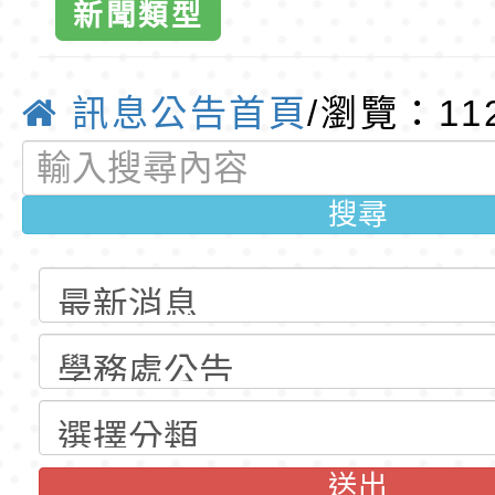
訓練課程」，歡迎已
民小學115學年度「
桃園市116學年度國
新聞類型
網-優質
育專業人員資格者報
理人員」甄選
資賦優異學生入學前
東門國小115學年度第
訊息公告首頁
/瀏覽：11
梯特教代課教師甄選
東門國小115學年度第
公告(尚有缺額)
梯特教代理教師甄選
特殊教育學生及幼兒
搜尋
公告(尚有缺額)
明手冊(修訂版)與學
轉知臺中市政府政風
說明影片
光城市手牽手，綠能
本府115年70歲以上
走」動畫影片
員健康講座「吃得安
清華光罩教學專業論
心」，請退休同仁踴
動時代中的好老師：
轉環境部「淨零綠領
教師韌性
程」
轉農業部桃園區農業
送出