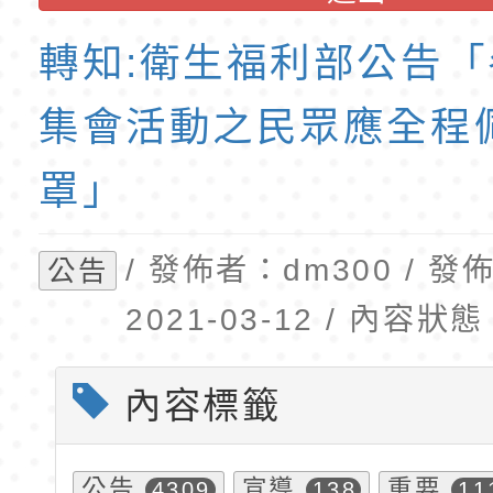
「115年食農教育專
錄取公告-桃園市桃園
轉知:衛生福利部公告
訓練課程」，歡迎已
民小學115學年度「
育專業人員資格者報
理人員」甄選
集會活動之民眾應全程
罩」
/ 發佈者：dm300 / 
公告
2021-03-12 / 內容
內容標籤
公告
宣導
重要
4309
138
11