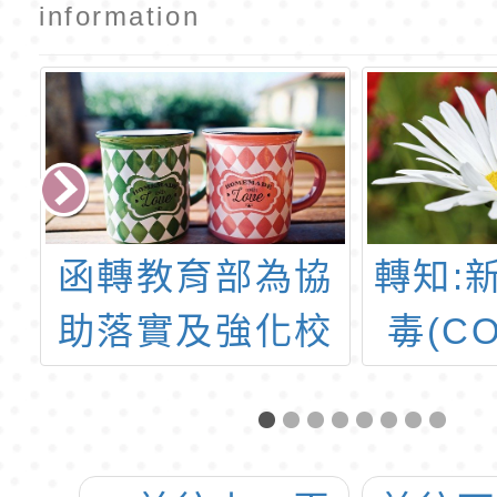
information
滾
函轉教育部為協
轉知:
會
助落實及強化校
毒(CO
滾
園安全衛生教育
疫情
羽
訓練，特辦理
市第8
1
111年度「專業
獎報