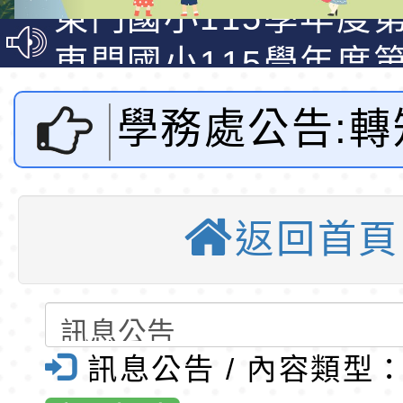
資賦優異學生入學前
東門國小115學年度第
梯特教代課教師甄選
東門國小115學年度第
公告(尚有缺額)
梯特教代理教師甄選
特殊教育學生及幼兒
學務處公告:轉
公告(尚有缺額)
明手冊(修訂版)與學
轉知臺中市政府政風
說明影片
光城市手牽手，綠能
本府115年70歲以上
福利部公告「
走」動畫影片
員健康講座「吃得安
清華光罩教學專業論
返回首頁
型集會活動之
心」，請退休同仁踴
動時代中的好老師：
轉環境部「淨零綠領
教師韌性
程」
轉農業部桃園區農業
全程佩戴口罩
「115年食農教育專
錄取公告-桃園市桃園
訊息公告 / 內容類型
市東門國小全