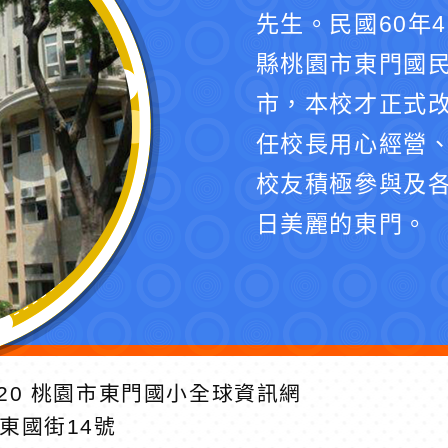
先生。民國60年
縣桃園市東門國民
市，本校才正式
任校長用心經營
校友積極參與及
日美麗的東門。
20
桃園市東門國小全球資訊網
區東國街14號