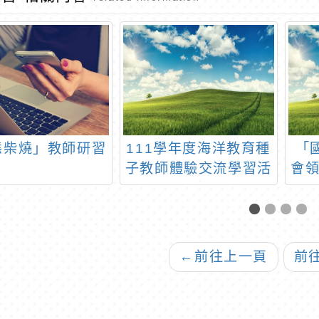
態柴燒」教師研習
111學年度海洋教育種
「
子教師體驗交流學習活
會
動
←
前往上一頁
前