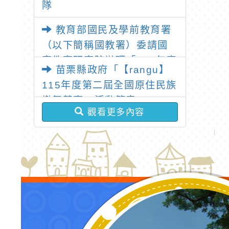
隊
教育部國民及學前教育署
（以下簡稱國教署）委請國
家教育研究院辦理「115年度
苗栗縣政府「【rangu】
教學基地學校各領域教師暑
115年度第二屆全國原住民族
假共同備課研習」
樂舞競賽」活動簡章
觀看更多內容