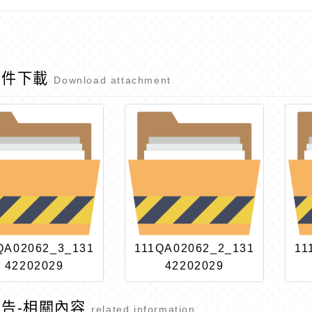
附件下載
Download attachment
QA02062_3_131
111QA02062_2_131
11
42202029
42202029
告-相關內容
related information