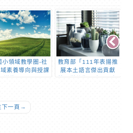
國小領域教學圈-社
教育部「111年表揚推
1
領域素養導向與授課
展本土語言傑出貢獻
增能研習」
獎」徵件期間自110年
9月1日起至同年10月
31日止
往下一頁
→