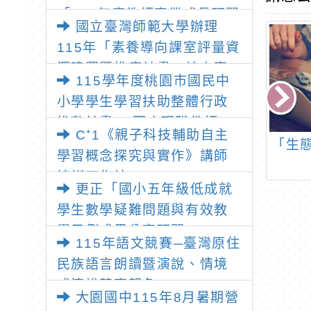
「115年度教師專業成長研習
國立臺灣師範大學辦理
—「夢的N次方」實踐家論壇
115年「素養導向課室評量資
（中區臺中場）」
源建置暨推廣計畫」線上專
115學年度桃園市國民中
題講座之報名資訊
小學學生學習扶助整體行政
推動計畫 —國小現職教師8
C⁺1《親子科技輔助自主
小時認證研習
員會「HAKKA
「修正後桃園市114學
「生
學習概念探究與實作》講師
入法」應用程式
年度國小全英語教學核
培訓工作坊
，請鼓勵於教育
心素養導向優良教案徵
更正「國小五年級低成就
載具下載使用
選計畫」
學生數學疑難問題與有效教
學示例成果分享研習」
115年語文競賽─臺灣原住
民族語言朗讀暨演說、情境
式演說競賽報名
大園國中115年8月暑期營