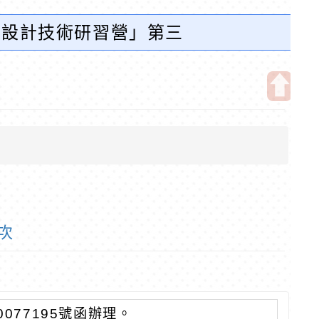
課程設計技術研習營」第三
開
啟
上
方
區
塊
次
0077195號函辦理。