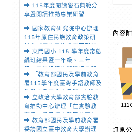
師：教師素養與教師韌性
115年度閱讀磐石典範分
享暨閱讀推動專業研習
國家教育研究院中心辦理
內容
115年原住民族教育政策研
討會「原住民族教育國際趨
東門國小 115 學年度常態
勢與發展」
編班結果暨一年級、三年
級、五年級學生與導師名單
「教育部國民及學前教育
署115學年度臺灣手語教師及
教學支援工作人員第1次增能
立政治大學教育部實驗教
暨回訓研習實施計畫」1份
111
育推動中心辦理「在實驗教
育裡，看見個人發展的可能
教育部國民及學前教育署
性」推廣講座
委請國立臺中教育大學辦理
訊息公