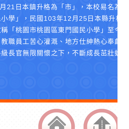
4月21日本鎮升格為「市」，本校易名為
小學」，民國103年12月25日本縣升格
改稱「桃園市桃園區東門國民小學」至今。
、教職員工苦心灌溉、地方仕紳熱心奉獻、
各級長官無限關懷之下，不斷成長茁壯蛻化