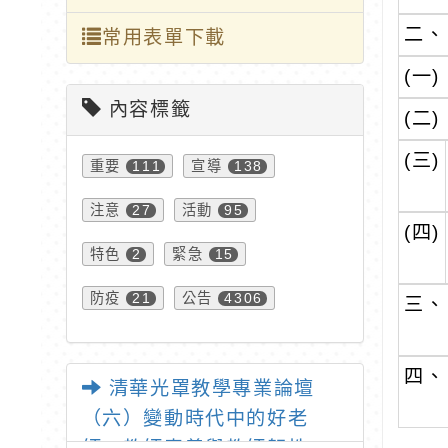
二、
常用表單下載
(一)
內容標籤
(二)
(三)
重要
宣導
111
138
注意
活動
27
95
(四)
特色
緊急
2
15
防疫
公告
21
4306
三、
四、
清華光罩教學專業論壇
（六）變動時代中的好老