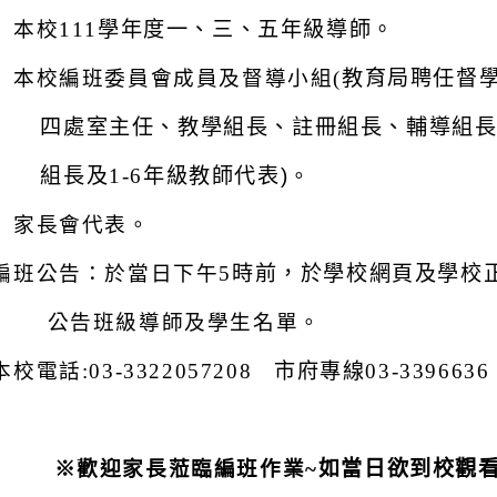
）本校111
學年度一、三、五年級導師。
）本校編班委員會成員及督導小組
(
教育局聘任督
四處室主任、教學組長、註冊組長、輔導組
組長及1-6
年級教師代表)
。
）家長會代表。
編班公告：於當日下午5
時前，於學校網頁及學校
公告班級導師及學生名單。
校電話:03-3322057208
市府專線03-3396636 
※歡迎家長蒞臨編班作業~
如當日欲到校觀