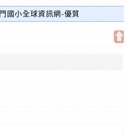
東門國小全球資訊網-優質
開
啟
上
方
區
塊