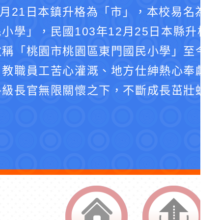
4月21日本鎮升格為「市」，本校易名為
小學」，民國103年12月25日本縣升格
改稱「桃園市桃園區東門國民小學」至今。
、教職員工苦心灌溉、地方仕紳熱心奉獻、
各級長官無限關懷之下，不斷成長茁壯蛻化