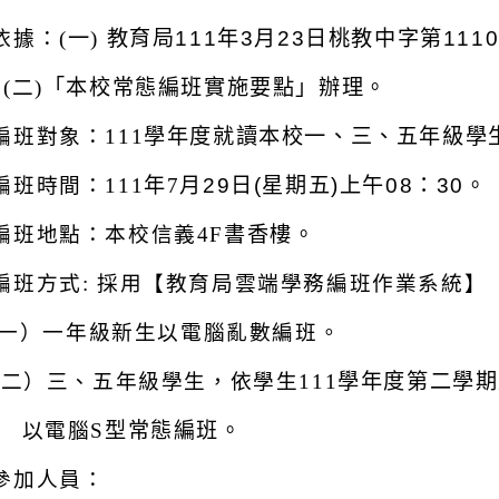
依據：(
一)
教育局111年3月23日桃教中字第1110
(
二)
「本校常態編班實施要點」辦理。
編班對象：111
學年度就讀本校一、三、五年級學
編班時間：111
年7
月29日(星期五)上午08：30。
編班地點：本校信義4F
書香樓。
編班方式:
採用【教育局雲端學務編班作業系統】
一）一年級新生以電腦亂數編班。
二）三、五年級學生，依學生111
學年度第二學期
以電腦S
型常態編班。
參加人員：