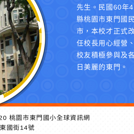
先生。民國60年
縣桃園市東門國民
市，本校才正式
任校長用心經營
校友積極參與及
日美麗的東門。
20
桃園市東門國小全球資訊網
區東國街14號