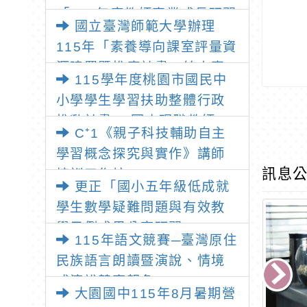
「115年度教師專業成長研習
國立臺灣師範大學辦理
—「夢的N次方」實踐家論壇
115年「素養導向課室評量資
（中區臺中場）」
源建置暨推廣計畫」線上專
115學年度桃園市國民中
題講座之報名資訊
小學學生學習扶助整體行政
推動計畫 —國小現職教師8
C⁺1《親子科技輔助自主
小時認證研習
學習概念探究與實作》講師
訊息公
培訓工作坊
更正「國小五年級低成就
學生數學疑難問題與有效教
學示例成果分享研習」
115年語文競賽─臺灣原住
民族語言朗讀暨演說、情境
式演說競賽報名
大園國中115年8月暑期營