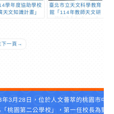
14學年度協助學校
臺北市立天文科學教育
教
廣天文知識計畫」
館「114年教師天文研
習營簡章與課表」，如
期
附件
學
往下一頁
→
3年3月28日，位於人文薈萃的桃園市中
為「桃園第二公學校」，第一任校長為野口