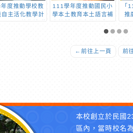
3學年度推動學校教
111學年度推動國民小
「1
踐自主活化教學計
學本土教育本土語言補
推
園EECC數學社群
充教材開發實施計畫」
共備「主題～課課
開發工作坊研習
點，淯婷帶你教出
ECC的味道」
←
前往上一頁
前
本校創立於民國2
區內，當時校名