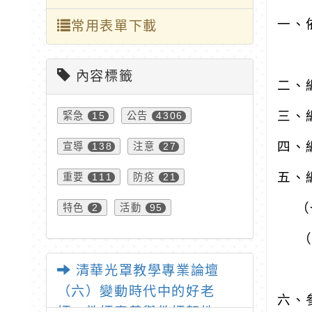
一、
常用表單下載
內容標籤
二、
三、
緊急
公告
15
4306
四、
宣導
注意
138
27
五、
重要
防疫
111
21
（
特色
活動
2
95
（
清華光罩教學專業論壇
（六）變動時代中的好老
六、